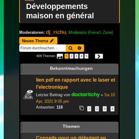
Développements
maison en général
dj_richu
Moderatoren:
,
Moderator (French Zone)
Neues Thema
Suche
Erweiterte Suche
409 Themen
1
2
3
4
5
Seite
1
von
14
Nächste
…
Bekanntmachungen
lien pdf en rapport avec le laser et
l'electronique
doctoritchy
Letzter Beitrag von
«
Sa 10
Apr, 2021 9:05 pm
Antworten:
118
1
2
3
4
Themen
Conseils pour un débutant en