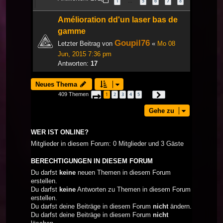
1
5
6
7
8
…
Amélioration dd'un laser bas de
gamme
Goupil76
Letzter Beitrag von
«
Mo 08
Jun, 2015 7:36 pm
Antworten:
17
Neues Thema
409 Themen
1
2
3
4
5
Seite
1
von
14
Nächste
…
Gehe zu
WER IST ONLINE?
Mitglieder in diesem Forum: 0 Mitglieder und 3 Gäste
BERECHTIGUNGEN IN DIESEM FORUM
Du darfst
keine
neuen Themen in diesem Forum
erstellen.
Du darfst
keine
Antworten zu Themen in diesem Forum
erstellen.
Du darfst deine Beiträge in diesem Forum
nicht
ändern.
Du darfst deine Beiträge in diesem Forum
nicht