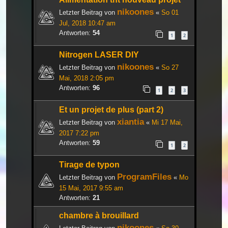
nikoones
Letzter Beitrag von
«
So 01
Jul, 2018 10:47 am
Antworten:
54
1
2
Nitrogen LASER DIY
nikoones
Letzter Beitrag von
«
So 27
Mai, 2018 2:05 pm
Antworten:
96
1
2
3
Et un projet de plus (part 2)
xiantia
Letzter Beitrag von
«
Mi 17 Mai,
2017 7:22 pm
Antworten:
59
1
2
Tirage de typon
ProgramFiles
Letzter Beitrag von
«
Mo
15 Mai, 2017 9:55 am
Antworten:
21
chambre à brouillard
nikoones