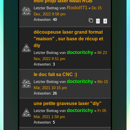
mon projo laser 6watt RGB
Rodolf71
Letzter Beitrag von
«
Do 15
Dez, 2022 9:58 pm
Antworten:
40
1
2
découpeuse laser grand format
"maison" , sur base de récup et
diy
doctoritchy
Letzter Beitrag von
«
Mi 23
Nov, 2022 8:51 pm
Antworten:
3
le doc fait sa CNC :)
doctoritchy
Letzter Beitrag von
«
Mo 15
Mär, 2021 10:15 pm
Antworten:
26
une petite graveuse laser "diy"
doctoritchy
Letzter Beitrag von
«
Fr 05
Mär, 2021 1:58 pm
Antworten:
5