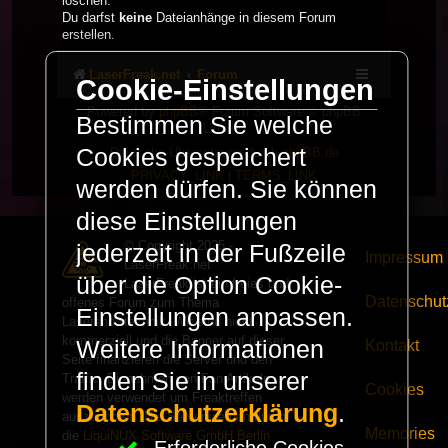
löschen.
Du darfst
keine
Dateianhänge in diesem Forum
erstellen.
LaserFreak.net
Forum
Cookie-Einstellungen
Powered by
phpBB
® Forum Software © phpBB
Bestimmen Sie welche
Limited
Cookies gespeichert
Deutsche Übersetzung durch
phpBB.de
PRIVACY_LINK
|
TERMS_LINK
werden dürfen. Sie können
diese Einstellungen
© Copyright 2025 -
jederzeit in der Fußzeile
Impressum
LaserFreak.net
über die Option Cookie-
LaserFreak ist ein freies und
Datenschut
offenes Forum zum Thema
Einstellungen anpassen.
Lasershowtechnik. Wir sind nicht
kommerziell und die Banner auf dieser
Weitere Informationen
Kontakt
Seite finanzieren die Server und den
finden Sie in unserer
Traffic. Einnahmen von Fan Artikeln
Cookies
werden verwendet um Freaktreffen
Datenschutzerklärung
.
auszurichten. Die Server werden durch
Memories
die
LiquiNUX Software GmbH Berlin