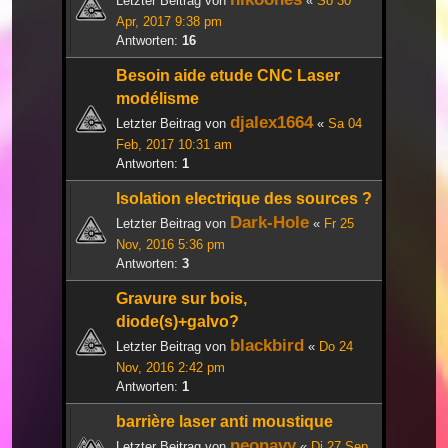
Letzter Beitrag von
«
So 30
Apr, 2017 9:38 pm
Antworten:
16
Besoin aide etude CNC Laser
modélisme
djalex1664
Letzter Beitrag von
«
Sa 04
Feb, 2017 10:31 am
Antworten:
1
Isolation electrique des sources ?
Dark-Hole
Letzter Beitrag von
«
Fr 25
Nov, 2016 5:36 pm
Antworten:
3
Gravure sur bois,
diode(s)+galvo?
blackbird
Letzter Beitrag von
«
Do 24
Nov, 2016 2:42 pm
Antworten:
1
barrière laser anti moustique
neonavy
Letzter Beitrag von
«
Di 27 Sep,