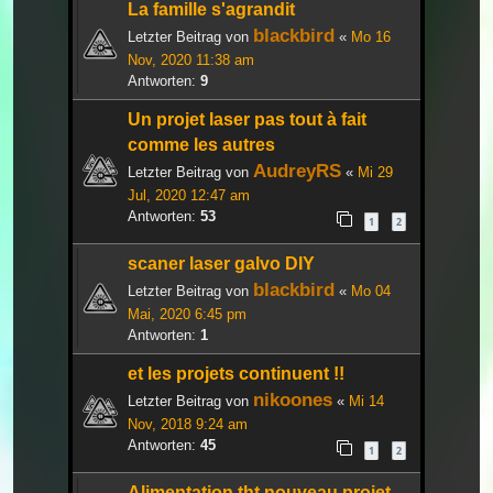
La famille s'agrandit
blackbird
Letzter Beitrag von
«
Mo 16
Nov, 2020 11:38 am
Antworten:
9
Un projet laser pas tout à fait
comme les autres
AudreyRS
Letzter Beitrag von
«
Mi 29
Jul, 2020 12:47 am
Antworten:
53
1
2
scaner laser galvo DIY
blackbird
Letzter Beitrag von
«
Mo 04
Mai, 2020 6:45 pm
Antworten:
1
et les projets continuent !!
nikoones
Letzter Beitrag von
«
Mi 14
Nov, 2018 9:24 am
Antworten:
45
1
2
Alimentation tht nouveau projet