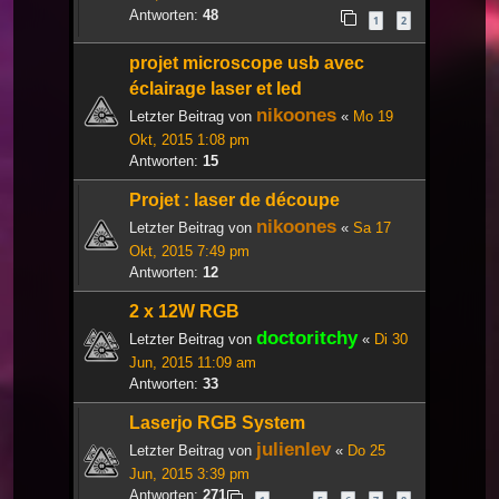
Antworten:
48
1
2
projet microscope usb avec
éclairage laser et led
nikoones
Letzter Beitrag von
«
Mo 19
Okt, 2015 1:08 pm
Antworten:
15
Projet : laser de découpe
nikoones
Letzter Beitrag von
«
Sa 17
Okt, 2015 7:49 pm
Antworten:
12
2 x 12W RGB
doctoritchy
Letzter Beitrag von
«
Di 30
Jun, 2015 11:09 am
Antworten:
33
Laserjo RGB System
julienlev
Letzter Beitrag von
«
Do 25
Jun, 2015 3:39 pm
Antworten:
271