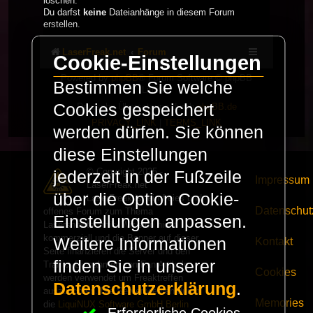
löschen.
Du darfst
keine
Dateianhänge in diesem Forum
erstellen.
LaserFreak.net
Forum
Cookie-Einstellungen
Powered by
phpBB
® Forum Software © phpBB
Bestimmen Sie welche
Limited
Cookies gespeichert
Deutsche Übersetzung durch
phpBB.de
PRIVACY_LINK
|
TERMS_LINK
werden dürfen. Sie können
diese Einstellungen
© Copyright 2025 -
jederzeit in der Fußzeile
Impressum
LaserFreak.net
über die Option Cookie-
LaserFreak ist ein freies und
Datenschut
offenes Forum zum Thema
Einstellungen anpassen.
Lasershowtechnik. Wir sind nicht
kommerziell und die Banner auf dieser
Weitere Informationen
Kontakt
Seite finanzieren die Server und den
finden Sie in unserer
Traffic. Einnahmen von Fan Artikeln
Cookies
werden verwendet um Freaktreffen
Datenschutzerklärung
.
auszurichten. Die Server werden durch
Memories
die
LiquiNUX Software GmbH Berlin