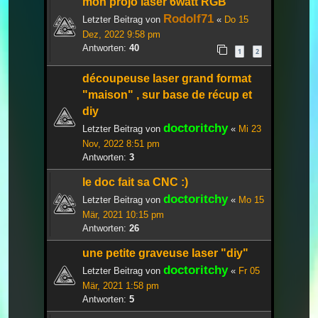
mon projo laser 6watt RGB
Rodolf71
Letzter Beitrag von
«
Do 15
Dez, 2022 9:58 pm
Antworten:
40
1
2
découpeuse laser grand format
"maison" , sur base de récup et
diy
doctoritchy
Letzter Beitrag von
«
Mi 23
Nov, 2022 8:51 pm
Antworten:
3
le doc fait sa CNC :)
doctoritchy
Letzter Beitrag von
«
Mo 15
Mär, 2021 10:15 pm
Antworten:
26
une petite graveuse laser "diy"
doctoritchy
Letzter Beitrag von
«
Fr 05
Mär, 2021 1:58 pm
Antworten:
5