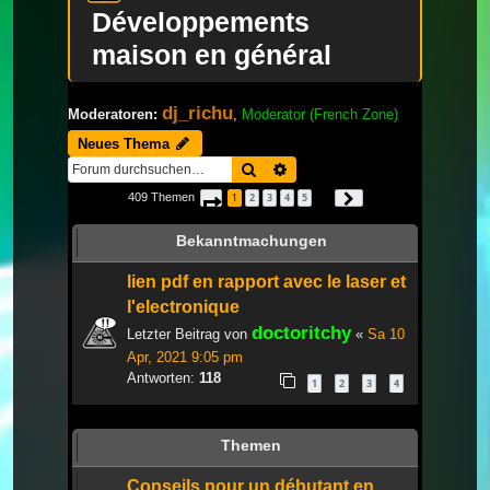
Développements
maison en général
dj_richu
Moderatoren:
,
Moderator (French Zone)
Neues Thema
Suche
Erweiterte Suche
409 Themen
1
2
3
4
5
Seite
1
von
14
Nächste
…
Bekanntmachungen
lien pdf en rapport avec le laser et
l'electronique
doctoritchy
Letzter Beitrag von
«
Sa 10
Apr, 2021 9:05 pm
Antworten:
118
1
2
3
4
Themen
Conseils pour un débutant en