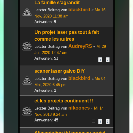
La famille s'agrandit
blackbird
Letzter Beitrag von
«
Mo 16
Nov, 2020 11:38 am
Antworten:
9
Un projet laser pas tout à fait
comme les autres
AudreyRS
Letzter Beitrag von
«
Mi 29
Jul, 2020 12:47 am
Antworten:
53
1
2
scaner laser galvo DIY
blackbird
Letzter Beitrag von
«
Mo 04
Mai, 2020 6:45 pm
Antworten:
1
et les projets continuent !!
nikoones
Letzter Beitrag von
«
Mi 14
Nov, 2018 9:24 am
Antworten:
45
1
2
Alimentation tht nouveau projet