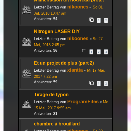
nikoones
Letzter Beitrag von
«
So 01
Jul, 2018 10:47 am
Antworten:
54
1
2
Nitrogen LASER DIY
nikoones
Letzter Beitrag von
«
So 27
Mai, 2018 2:05 pm
Antworten:
96
1
2
3
Et un projet de plus (part 2)
xiantia
Letzter Beitrag von
«
Mi 17 Mai,
2017 7:22 pm
Antworten:
59
1
2
Tirage de typon
ProgramFiles
Letzter Beitrag von
«
Mo
15 Mai, 2017 9:55 am
Antworten:
21
chambre à brouillard
nikoones