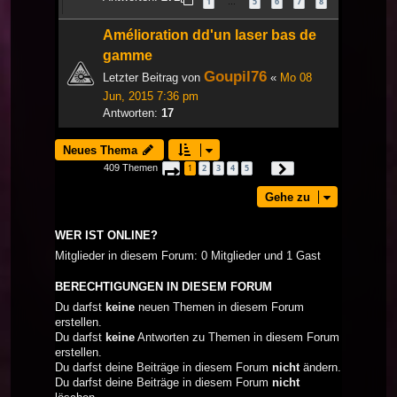
1
5
6
7
8
…
Amélioration dd'un laser bas de
gamme
Goupil76
Letzter Beitrag von
«
Mo 08
Jun, 2015 7:36 pm
Antworten:
17
Neues Thema
409 Themen
1
2
3
4
5
Seite
1
von
14
Nächste
…
Gehe zu
WER IST ONLINE?
Mitglieder in diesem Forum: 0 Mitglieder und 1 Gast
BERECHTIGUNGEN IN DIESEM FORUM
Du darfst
keine
neuen Themen in diesem Forum
erstellen.
Du darfst
keine
Antworten zu Themen in diesem Forum
erstellen.
Du darfst deine Beiträge in diesem Forum
nicht
ändern.
Du darfst deine Beiträge in diesem Forum
nicht