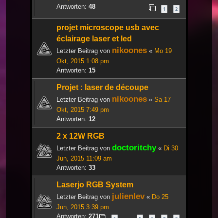
Antworten:
48
1
2
projet microscope usb avec
éclairage laser et led
nikoones
Letzter Beitrag von
«
Mo 19
Okt, 2015 1:08 pm
Antworten:
15
Projet : laser de découpe
nikoones
Letzter Beitrag von
«
Sa 17
Okt, 2015 7:49 pm
Antworten:
12
2 x 12W RGB
doctoritchy
Letzter Beitrag von
«
Di 30
Jun, 2015 11:09 am
Antworten:
33
Laserjo RGB System
julienlev
Letzter Beitrag von
«
Do 25
Jun, 2015 3:39 pm
Antworten:
271