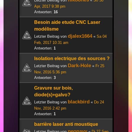
Letzter Beitrag von
«
So 30
Apr, 2017 9:38 pm
Antworten:
16
Besoin aide etude CNC Laser
modélisme
djalex1664
Letzter Beitrag von
«
Sa 04
Feb, 2017 10:31 am
Antworten:
1
Isolation electrique des sources ?
Dark-Hole
Letzter Beitrag von
«
Fr 25
Nov, 2016 5:36 pm
Antworten:
3
Gravure sur bois,
diode(s)+galvo?
blackbird
Letzter Beitrag von
«
Do 24
Nov, 2016 2:42 pm
Antworten:
1
barrière laser anti moustique
neonavy
Letzter Beitrag von
«
Di 27 Sep,