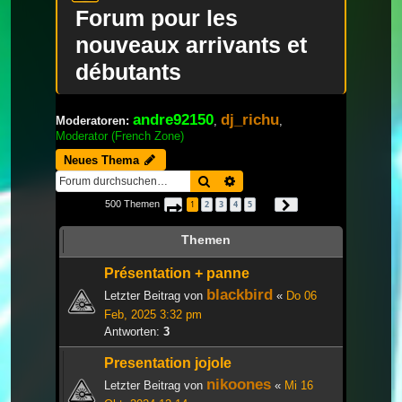
Forum pour les
nouveaux arrivants et
débutants
andre92150
dj_richu
Moderatoren:
,
,
Moderator (French Zone)
Neues Thema
Suche
Erweiterte Suche
500 Themen
1
2
3
4
5
Seite
1
von
17
Nächste
…
Themen
Présentation + panne
blackbird
Letzter Beitrag von
«
Do 06
Feb, 2025 3:32 pm
Antworten:
3
Presentation jojole
nikoones
Letzter Beitrag von
«
Mi 16