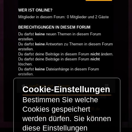
WER IST ONLINE?
Mitglieder in diesem Forum: 0 Mitglieder und 2 Gäste
BERECHTIGUNGEN IN DIESEM FORUM
Du darfst
keine
neuen Themen in diesem Forum
erstellen.
Du darfst
keine
Antworten zu Themen in diesem Forum
erstellen.
Du darfst deine Beiträge in diesem Forum
nicht
ändern.
Du darfst deine Beiträge in diesem Forum
nicht
löschen.
Du darfst
keine
Dateianhänge in diesem Forum
erstellen.
LaserFreak.net
Forum
Cookie-Einstellungen
Powered by
phpBB
® Forum Software © phpBB
Bestimmen Sie welche
Limited
Cookies gespeichert
Deutsche Übersetzung durch
phpBB.de
PRIVACY_LINK
|
TERMS_LINK
werden dürfen. Sie können
diese Einstellungen