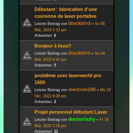
Débutant : fabrication d'une
couronne de laser portative
blackbird
Letzter Beitrag von
«
So 05
Mär, 2023 4:13 pm
Antworten:
6
Bonjour à tous!!
blackbird
Letzter Beitrag von
«
Sa 04
Mär, 2023 4:42 pm
Antworten:
5
problème avec laserworld pro
1600
electron190
Letzter Beitrag von
«
Mo 10
Okt, 2022 8:28 pm
Antworten:
2
Projet personnel débutant Laser
doctoritchy
Letzter Beitrag von
«
Fr 18
Mär, 2022 3:26 pm
Antworten:
11