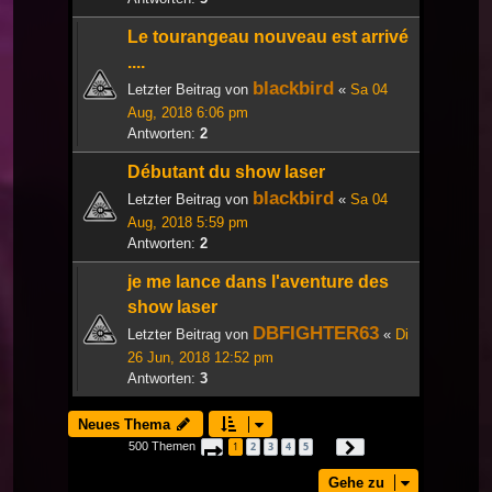
Le tourangeau nouveau est arrivé
....
blackbird
Letzter Beitrag von
«
Sa 04
Aug, 2018 6:06 pm
Antworten:
2
Débutant du show laser
blackbird
Letzter Beitrag von
«
Sa 04
Aug, 2018 5:59 pm
Antworten:
2
je me lance dans l'aventure des
show laser
DBFIGHTER63
Letzter Beitrag von
«
Di
26 Jun, 2018 12:52 pm
Antworten:
3
Neues Thema
500 Themen
1
2
3
4
5
Seite
1
von
17
Nächste
…
Gehe zu