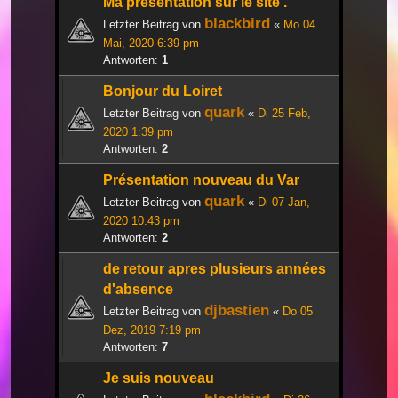
Ma présentation sur le site .
blackbird
Letzter Beitrag von
«
Mo 04
Mai, 2020 6:39 pm
Antworten:
1
Bonjour du Loiret
quark
Letzter Beitrag von
«
Di 25 Feb,
2020 1:39 pm
Antworten:
2
Présentation nouveau du Var
quark
Letzter Beitrag von
«
Di 07 Jan,
2020 10:43 pm
Antworten:
2
de retour apres plusieurs années
d'absence
djbastien
Letzter Beitrag von
«
Do 05
Dez, 2019 7:19 pm
Antworten:
7
Je suis nouveau