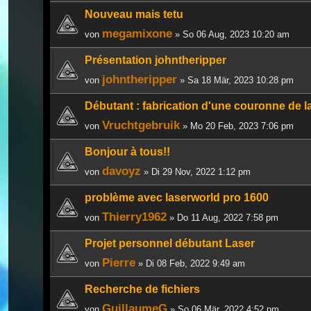
Nouveau mais tetu
megamixone
von
» So 06 Aug, 2023 10:20 am
Présentation johntheripper
johntheripper
von
» Sa 18 Mär, 2023 10:28 pm
Débutant : fabrication d'une couronne de la
Vruchtgebruik
von
» Mo 20 Feb, 2023 7:06 pm
Bonjour à tous!!
davoyz
von
» Di 29 Nov, 2022 1:12 pm
problème avec laserworld pro 1600
Thierry1962
von
» Do 11 Aug, 2022 7:58 pm
Projet personnel débutant Laser
Pierre
von
» Di 08 Feb, 2022 9:49 am
Recherche de fichiers
GuillaumeG
von
» So 06 Mär, 2022 4:52 pm