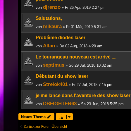
djrenzo
von
» Fr 26 Apr, 2019 2:27 pm
Salutations,
mikaura
von
» Fr 01 Mär, 2019 5:31 am
Problème diodes laser
Allan
von
» Do 02 Aug, 2018 4:29 am
Le tourangeau nouveau est arrivé ....
septimus
von
» So 29 Jul, 2018 10:32 am
Débutant du show laser
Strelok401
von
» Fr 27 Jul, 2018 7:15 pm
je me lance dans l'aventure des show laser
DBFIGHTER63
von
» Sa 23 Jun, 2018 5:35 pm
Neues Thema
Zurück zur Foren-Übersicht