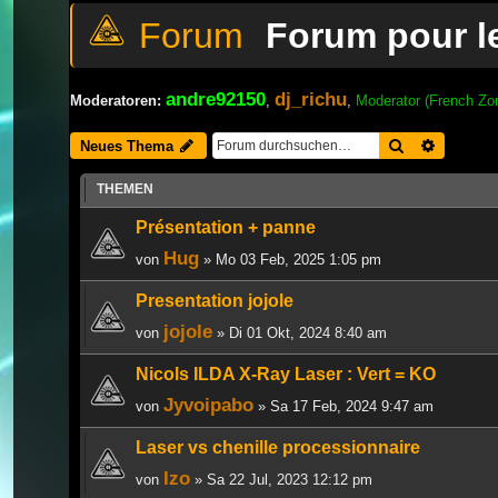
Forum pour l
andre92150
dj_richu
Moderatoren:
,
,
Moderator (French Zo
Suche
Erweiter
Neues Thema
THEMEN
Présentation + panne
Hug
von
» Mo 03 Feb, 2025 1:05 pm
Presentation jojole
jojole
von
» Di 01 Okt, 2024 8:40 am
Nicols ILDA X-Ray Laser : Vert = KO
Jyvoipabo
von
» Sa 17 Feb, 2024 9:47 am
Laser vs chenille processionnaire
Izo
von
» Sa 22 Jul, 2023 12:12 pm