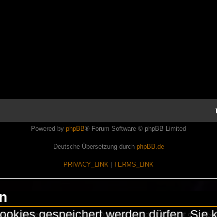
Powered by
phpBB
® Forum Software © phpBB Limited
Deutsche Übersetzung durch
phpBB.de
PRIVACY_LINK
|
TERMS_LINK
en
okies gespeichert werden dürfen. Sie 
Lasershowtechnik. Wir sind nicht kommerziell und die Banner auf dieser Seit