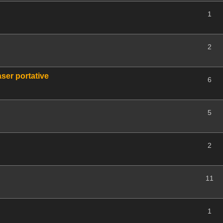
1
2
ser portative
6
5
2
11
1