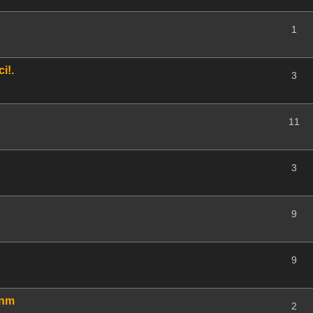
1
i!.
3
11
3
9
9
 nm
2