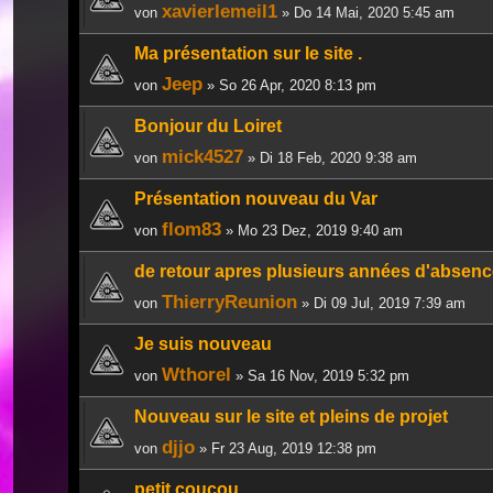
xavierlemeil1
von
» Do 14 Mai, 2020 5:45 am
Ma présentation sur le site .
Jeep
von
» So 26 Apr, 2020 8:13 pm
Bonjour du Loiret
mick4527
von
» Di 18 Feb, 2020 9:38 am
Présentation nouveau du Var
flom83
von
» Mo 23 Dez, 2019 9:40 am
de retour apres plusieurs années d'absen
ThierryReunion
von
» Di 09 Jul, 2019 7:39 am
Je suis nouveau
Wthorel
von
» Sa 16 Nov, 2019 5:32 pm
Nouveau sur le site et pleins de projet
djjo
von
» Fr 23 Aug, 2019 12:38 pm
petit coucou