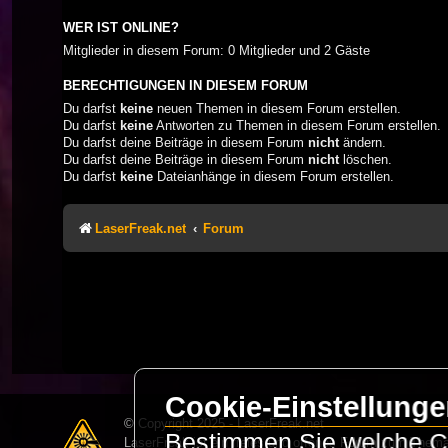
WER IST ONLINE?
Mitglieder in diesem Forum: 0 Mitglieder und 2 Gäste
BERECHTIGUNGEN IN DIESEM FORUM
Du darfst
keine
neuen Themen in diesem Forum erstellen.
Du darfst
keine
Antworten zu Themen in diesem Forum erstellen.
Du darfst deine Beiträge in diesem Forum
nicht
ändern.
Du darfst deine Beiträge in diesem Forum
nicht
löschen.
Du darfst
keine
Dateianhänge in diesem Forum erstellen.
LaserFreak.net
Forum
Cookie-Einstellung
© Copyright 2025 - LaserFreak.net
Bestimmen Sie welche Co
LaserFreak ist ein freies und offenes Forum zum Thema 