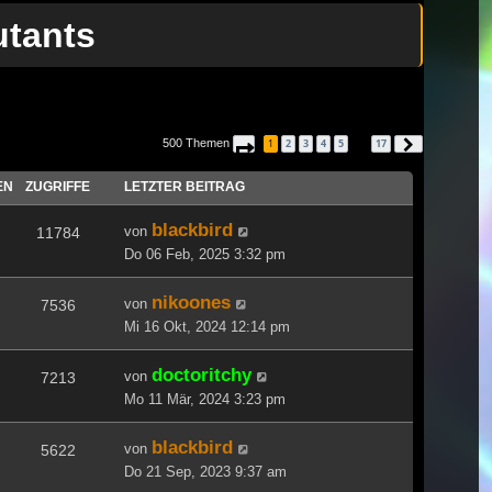
utants
500 Themen
1
2
3
4
5
17
Seite
1
von
17
Nächste
…
EN
ZUGRIFFE
LETZTER BEITRAG
blackbird
von
11784
Do 06 Feb, 2025 3:32 pm
nikoones
von
7536
Mi 16 Okt, 2024 12:14 pm
doctoritchy
von
7213
Mo 11 Mär, 2024 3:23 pm
blackbird
von
5622
Do 21 Sep, 2023 9:37 am