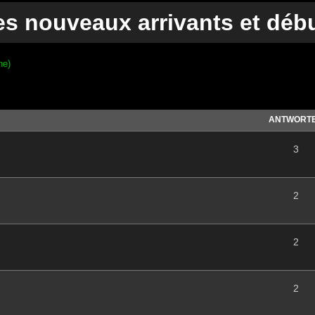
es nouveaux arrivants et déb
ne)
te Suche
ANTWORT
3
2
2
2