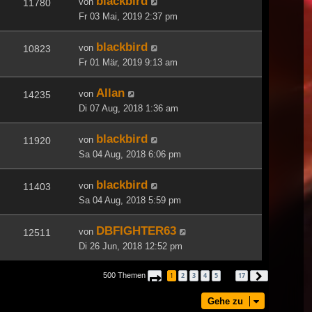
blackbird
von
11780
Fr 03 Mai, 2019 2:37 pm
blackbird
von
10823
Fr 01 Mär, 2019 9:13 am
Allan
von
14235
Di 07 Aug, 2018 1:36 am
blackbird
von
11920
Sa 04 Aug, 2018 6:06 pm
blackbird
von
11403
Sa 04 Aug, 2018 5:59 pm
DBFIGHTER63
von
12511
Di 26 Jun, 2018 12:52 pm
500 Themen
1
2
3
4
5
17
Seite
1
von
17
Nächste
…
Gehe zu