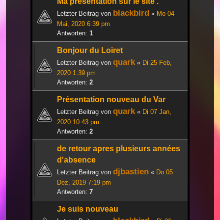
Ma présentation sur le site .
blackbird
Letzter Beitrag von
«
Mo 04
Mai, 2020 6:39 pm
Antworten:
1
Bonjour du Loiret
quark
Letzter Beitrag von
«
Di 25 Feb,
2020 1:39 pm
Antworten:
2
Présentation nouveau du Var
quark
Letzter Beitrag von
«
Di 07 Jan,
2020 10:43 pm
Antworten:
2
de retour apres plusieurs années
d'absence
djbastien
Letzter Beitrag von
«
Do 05
Dez, 2019 7:19 pm
Antworten:
7
Je suis nouveau