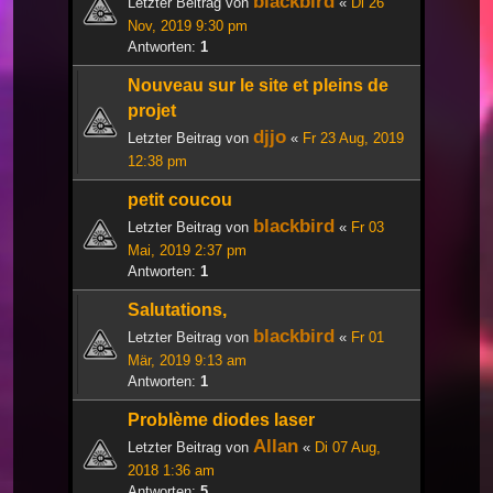
blackbird
Letzter Beitrag von
«
Di 26
Nov, 2019 9:30 pm
Antworten:
1
Nouveau sur le site et pleins de
projet
djjo
Letzter Beitrag von
«
Fr 23 Aug, 2019
12:38 pm
petit coucou
blackbird
Letzter Beitrag von
«
Fr 03
Mai, 2019 2:37 pm
Antworten:
1
Salutations,
blackbird
Letzter Beitrag von
«
Fr 01
Mär, 2019 9:13 am
Antworten:
1
Problème diodes laser
Allan
Letzter Beitrag von
«
Di 07 Aug,
2018 1:36 am
Antworten:
5