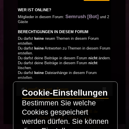
WER IST ONLINE?
Semrush [Bot]
Mitglieder in diesem Forum:
und 2
Gäste
BERECHTIGUNGEN IN DIESEM FORUM
Du darfst
keine
neuen Themen in diesem Forum
erstellen.
Du darfst
keine
Antworten zu Themen in diesem Forum
erstellen.
Du darfst deine Beiträge in diesem Forum
nicht
ändern.
Du darfst deine Beiträge in diesem Forum
nicht
löschen.
Du darfst
keine
Dateianhänge in diesem Forum
erstellen.
LaserFreak.net
Forum
Cookie-Einstellungen
Powered by
phpBB
® Forum Software © phpBB
Bestimmen Sie welche
Limited
Cookies gespeichert
Deutsche Übersetzung durch
phpBB.de
PRIVACY_LINK
|
TERMS_LINK
werden dürfen. Sie können