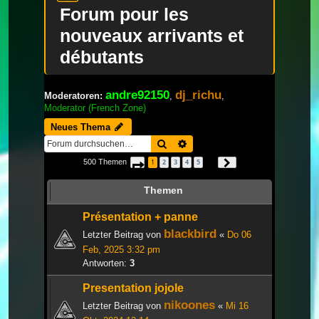
Forum pour les
nouveaux arrivants et
débutants
andre92150
dj_richu
Moderatoren:
,
,
Moderator (French Zone)
Neues Thema
Suche
Erweiterte Suche
500 Themen
1
2
3
4
5
Seite
1
von
17
Nächste
…
Themen
Présentation + panne
blackbird
Letzter Beitrag von
«
Do 06
Feb, 2025 3:32 pm
Antworten:
3
Presentation jojole
nikoones
Letzter Beitrag von
«
Mi 16