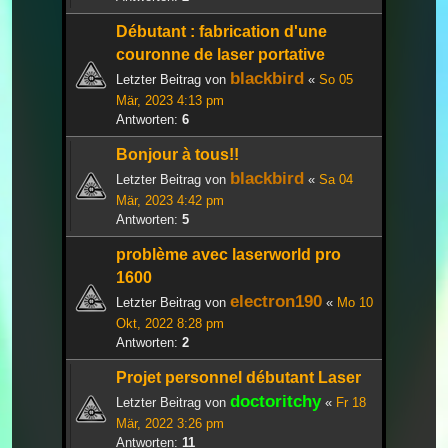
Débutant : fabrication d'une
couronne de laser portative
blackbird
Letzter Beitrag von
«
So 05
Mär, 2023 4:13 pm
Antworten:
6
Bonjour à tous!!
blackbird
Letzter Beitrag von
«
Sa 04
Mär, 2023 4:42 pm
Antworten:
5
problème avec laserworld pro
1600
electron190
Letzter Beitrag von
«
Mo 10
Okt, 2022 8:28 pm
Antworten:
2
Projet personnel débutant Laser
doctoritchy
Letzter Beitrag von
«
Fr 18
Mär, 2022 3:26 pm
Antworten:
11