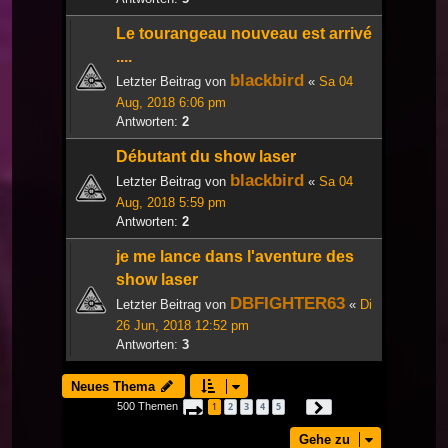
Le tourangeau nouveau est arrivé
....
blackbird
Letzter Beitrag von
«
Sa 04
Aug, 2018 6:06 pm
Antworten:
2
Débutant du show laser
blackbird
Letzter Beitrag von
«
Sa 04
Aug, 2018 5:59 pm
Antworten:
2
je me lance dans l'aventure des
show laser
DBFIGHTER63
Letzter Beitrag von
«
Di
26 Jun, 2018 12:52 pm
Antworten:
3
Neues Thema
500 Themen
1
2
3
4
5
Seite
1
von
17
Nächste
…
Gehe zu