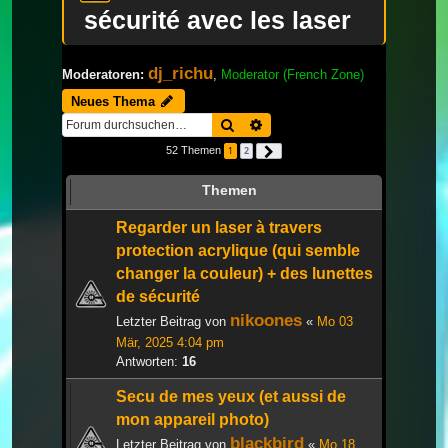
sécurité avec les laser
dj_richu
Moderatoren:
,
Moderator (French Zone)
Neues Thema
Suche
Erweiterte Suche
52 Themen
1
2
Nächste
Themen
Regarder un laser à travers
protection acrylique (qui semble
changer la couleur) + des lunettes
de sécurité
nikoones
Letzter Beitrag von
«
Mo 03
Mär, 2025 4:04 pm
Antworten:
16
Secu de mes yeux (et aussi de
mon appareil photo)
blackbird
Letzter Beitrag von
«
Mo 18