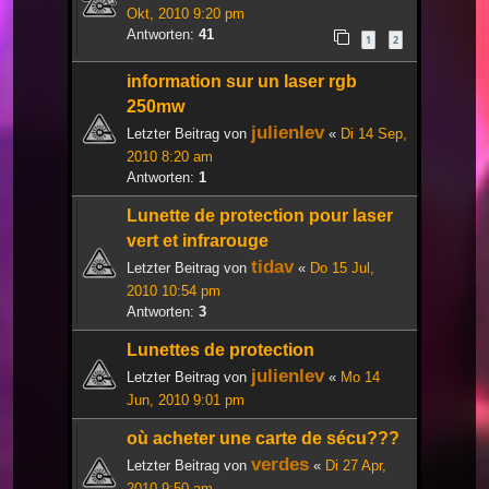
Okt, 2010 9:20 pm
Antworten:
41
1
2
information sur un laser rgb
250mw
julienlev
Letzter Beitrag von
«
Di 14 Sep,
2010 8:20 am
Antworten:
1
Lunette de protection pour laser
vert et infrarouge
tidav
Letzter Beitrag von
«
Do 15 Jul,
2010 10:54 pm
Antworten:
3
Lunettes de protection
julienlev
Letzter Beitrag von
«
Mo 14
Jun, 2010 9:01 pm
où acheter une carte de sécu???
verdes
Letzter Beitrag von
«
Di 27 Apr,
2010 9:50 am