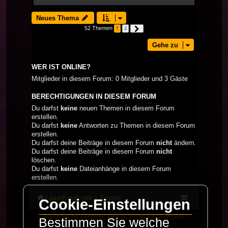
Neues Thema
52 Themen
1
2
Nächste
Gehe zu
WER IST ONLINE?
Mitglieder in diesem Forum: 0 Mitglieder und 3 Gäste
BERECHTIGUNGEN IN DIESEM FORUM
Du darfst
keine
neuen Themen in diesem Forum
erstellen.
Du darfst
keine
Antworten zu Themen in diesem Forum
erstellen.
Du darfst deine Beiträge in diesem Forum
nicht
ändern.
Du darfst deine Beiträge in diesem Forum
nicht
löschen.
Du darfst
keine
Dateianhänge in diesem Forum
erstellen.
LaserFreak.net
Forum
Cookie-Einstellungen
Powered by
phpBB
® Forum Software © phpBB
Bestimmen Sie welche
Limited