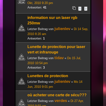
Okt, 2010 9:20 pm
Antworten:
41
1
2
information sur un laser rgb
250mw
julienlev
Letzter Beitrag von
«
Di 14 Sep,
2010 8:20 am
Antworten:
1
Lunette de protection pour laser
vert et infrarouge
tidav
Letzter Beitrag von
«
Do 15 Jul,
2010 10:54 pm
Antworten:
3
Lunettes de protection
julienlev
Letzter Beitrag von
«
Mo 14
Jun, 2010 9:01 pm
où acheter une carte de sécu???
verdes
Letzter Beitrag von
«
Di 27 Apr,
2010 9:50 am