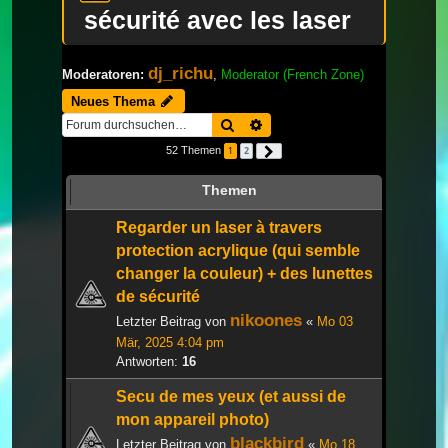
sécurité avec les laser
dj_richu
Moderatoren:
,
Moderator (French Zone)
Neues Thema
Suche
Erweiterte Suche
52 Themen
1
2
Nächste
Themen
Regarder un laser à travers
protection acrylique (qui semble
changer la couleur) + des lunettes
de sécurité
nikoones
Letzter Beitrag von
«
Mo 03
Mär, 2025 4:04 pm
Antworten:
16
Secu de mes yeux (et aussi de
mon appareil photo)
blackbird
Letzter Beitrag von
«
Mo 18