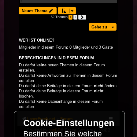
Neues Thema
52 Themen
1
2
Nächste
Gehe zu
WER IST ONLINE?
Mitglieder in diesem Forum: 0 Mitglieder und 3 Gäste
BERECHTIGUNGEN IN DIESEM FORUM
Du darfst
keine
neuen Themen in diesem Forum
erstellen.
Du darfst
keine
Antworten zu Themen in diesem Forum
erstellen.
Du darfst deine Beiträge in diesem Forum
nicht
ändern.
Du darfst deine Beiträge in diesem Forum
nicht
löschen.
Du darfst
keine
Dateianhänge in diesem Forum
erstellen.
LaserFreak.net
Forum
Cookie-Einstellungen
Powered by
phpBB
® Forum Software © phpBB
Bestimmen Sie welche
Limited