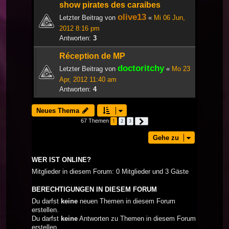
show pirates des caraibes
olive13
Letzter Beitrag von
«
Mi 06 Jun,
2012 8:16 pm
Antworten:
3
Réception de MP
doctoritchy
Letzter Beitrag von
«
Mo 23
Apr, 2012 11:40 am
Antworten:
4
Neues Thema
67 Themen
1
2
3
Nächste
Gehe zu
WER IST ONLINE?
Mitglieder in diesem Forum: 0 Mitglieder und 3 Gäste
BERECHTIGUNGEN IN DIESEM FORUM
Du darfst
keine
neuen Themen in diesem Forum
erstellen.
Du darfst
keine
Antworten zu Themen in diesem Forum
erstellen.