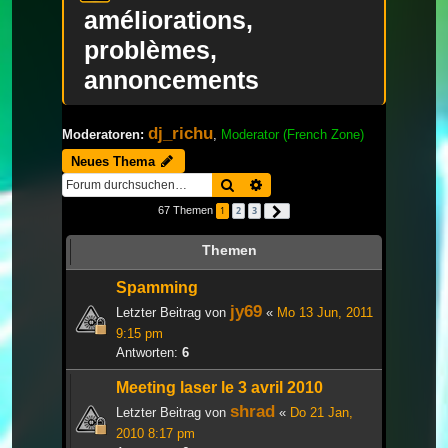
améliorations,
problèmes,
annoncements
dj_richu
Moderatoren:
,
Moderator (French Zone)
Neues Thema
Suche
Erweiterte Suche
67 Themen
1
2
3
Nächste
Themen
Spamming
jy69
Letzter Beitrag von
«
Mo 13 Jun, 2011
9:15 pm
Antworten:
6
Meeting laser le 3 avril 2010
shrad
Letzter Beitrag von
«
Do 21 Jan,
2010 8:17 pm