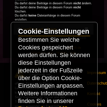
Du darfst deine Beiträge in diesem Forum
nicht
ändern.
Du darfst deine Beiträge in diesem Forum
nicht
löschen.
Du darfst
keine
Dateianhänge in diesem Forum
erstellen.
LaserFreak.net
Forum
Cookie-Einstellungen
Powered by
phpBB
® Forum Software © phpBB
Bestimmen Sie welche
Limited
Cookies gespeichert
Deutsche Übersetzung durch
phpBB.de
PRIVACY_LINK
|
TERMS_LINK
werden dürfen. Sie können
diese Einstellungen
jederzeit in der Fußzeile
© Copyright 2025 -
Impressum
LaserFreak.net
über die Option Cookie-
LaserFreak ist ein freies und
Datenschut
offenes Forum zum Thema
Einstellungen anpassen.
Lasershowtechnik. Wir sind nicht
Weitere Informationen
kommerziell und die Banner auf dieser
Kontakt
Seite finanzieren die Server und den
finden Sie in unserer
Traffic. Einnahmen von Fan Artikeln
Cookies
werden verwendet um Freaktreffen