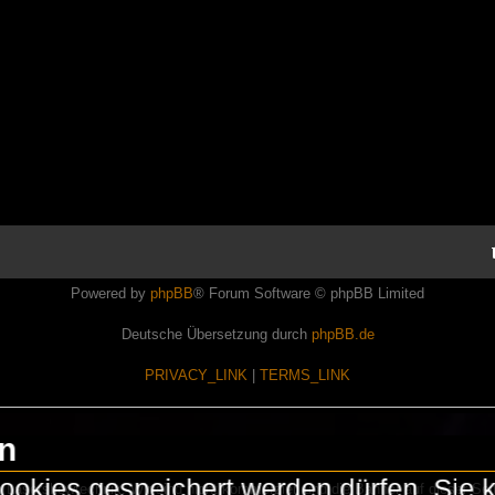
Powered by
phpBB
® Forum Software © phpBB Limited
Deutsche Übersetzung durch
phpBB.de
PRIVACY_LINK
|
TERMS_LINK
en
okies gespeichert werden dürfen. Sie 
Lasershowtechnik. Wir sind nicht kommerziell und die Banner auf dieser Seit