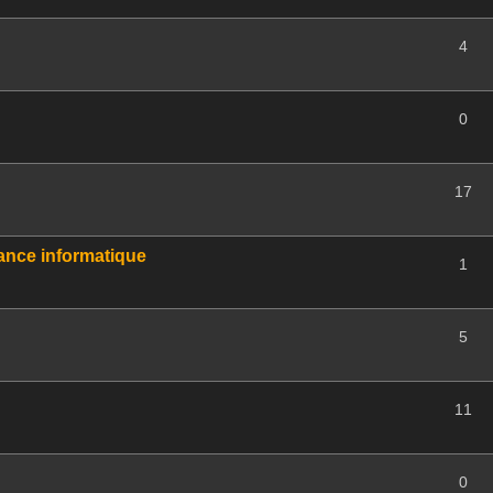
4
0
17
ance informatique
1
5
11
0