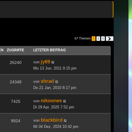
67 Themen
1
2
3
Nächste
EN
ZUGRIFFE
LETZTER BEITRAG
jy69
von
26240
Mo 13 Jun, 2011 9:15 pm
shrad
von
24348
Do 21 Jan, 2010 8:17 pm
nikoones
von
7425
Di 29 Apr, 2025 7:52 pm
blackbird
von
9924
Mi 04 Dez, 2024 10:42 pm