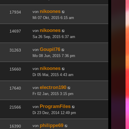
nikoones
von
17934
Mi 07 Okt, 2015 6:15 am
nikoones
von
14697
Sa 26 Sep, 2015 6:37 am
Goupil76
von
31263
Mo 08 Jun, 2015 7:36 pm
nikoones
von
15660
Di 05 Mai, 2015 4:43 am
electron190
von
17640
Fr 02 Jan, 2015 3:15 pm
ProgramFiles
von
21566
Di 23 Dez, 2014 12:49 pm
philippe69
von
16390