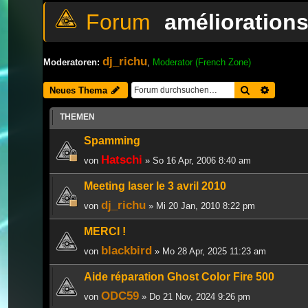
amélioration
dj_richu
Moderatoren:
,
Moderator (French Zone)
Suche
Erweiter
Neues Thema
THEMEN
Spamming
Hatschi
von
» So 16 Apr, 2006 8:40 am
Meeting laser le 3 avril 2010
dj_richu
von
» Mi 20 Jan, 2010 8:22 pm
MERCI !
blackbird
von
» Mo 28 Apr, 2025 11:23 am
Aide réparation Ghost Color Fire 500
ODC59
von
» Do 21 Nov, 2024 9:26 pm