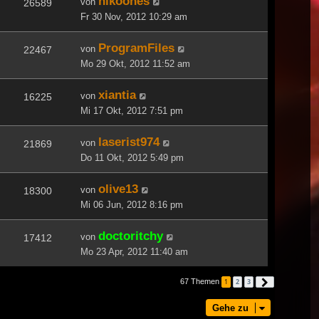
nikoones
von
26589
Fr 30 Nov, 2012 10:29 am
ProgramFiles
von
22467
Mo 29 Okt, 2012 11:52 am
xiantia
von
16225
Mi 17 Okt, 2012 7:51 pm
laserist974
von
21869
Do 11 Okt, 2012 5:49 pm
olive13
von
18300
Mi 06 Jun, 2012 8:16 pm
doctoritchy
von
17412
Mo 23 Apr, 2012 11:40 am
67 Themen
1
2
3
Nächste
Gehe zu