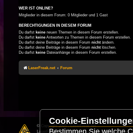
WER IST ONLINE?
Mitglieder in diesem Forum: 0 Mitglieder und 1 Gast
BERECHTIGUNGEN IN DIESEM FORUM
Du darfst
keine
neuen Themen in diesem Forum erstellen.
Du darfst
keine
Antworten zu Themen in diesem Forum erstellen.
Du darfst deine Beiträge in diesem Forum
nicht
ändern.
Du darfst deine Beiträge in diesem Forum
nicht
löschen.
Du darfst
keine
Dateianhänge in diesem Forum erstellen.
LaserFreak.net
Forum
Cookie-Einstellung
© Copyright 2025 - LaserFreak.net
Bestimmen Sie welche Co
LaserFreak ist ein freies und offenes Forum zum Thema 