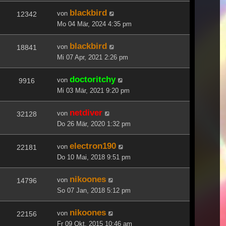
blackbird
von
12342
Mo 04 Mär, 2024 4:35 pm
blackbird
von
18841
Mi 07 Apr, 2021 2:26 pm
doctoritchy
von
9916
Mi 03 Mär, 2021 9:20 pm
netdiver
von
32128
Do 26 Mär, 2020 1:32 pm
electron190
von
22181
Do 10 Mai, 2018 9:51 pm
nikoones
von
14796
So 07 Jan, 2018 5:12 pm
nikoones
von
22156
Fr 09 Okt, 2015 10:46 am