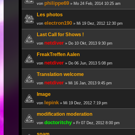
philippe69
von
» Mo 24 Feb, 2014 10:25 am
Les photos
electron190
von
» Mi 19 Dez, 2012 12:30 pm
Last Call for Shows !
netdiver
von
» Do 10 Okt, 2013 9:30 pm
FreakTreffen Aalen
netdiver
von
» Do 06 Jun, 2013 5:08 pm
Translation welcome
netdiver
von
» Mi 16 Jan, 2013 9:45 pm
Image
lepink
von
» Mi 19 Dez, 2012 7:19 pm
modification moderation
doctoritchy
von
» Fr 07 Dez, 2012 8:00 pm
spam