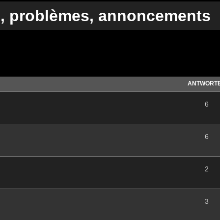
s, problèmes, annoncements
te Suche
ANTWORT
6
6
2
3