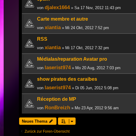
djalex1664
von
» Sa 17 Nov, 2012 11:43 pm
Carte membre et autre
xiantia
von
» Mi 24 Okt, 2012 7:52 pm
RSS
xiantia
von
» Mi 17 Okt, 2012 7:32 pm
Médialas/reparation Avatar pro
laserist974
von
» Mo 20 Aug, 2012 7:03 pm
show pirates des caraibes
laserist974
von
» Di 05 Jun, 2012 5:08 pm
Réception de MP
RonBreizh
von
» Mo 23 Apr, 2012 9:56 am
Neues Thema
Zurück zur Foren-Übersicht