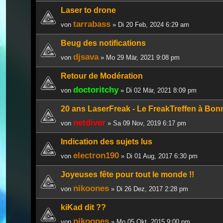
Laser to drone
tarrabass
von
» Di 20 Feb, 2024 6:29 am
Beug des notifications
djsava
von
» Mo 29 Mär, 2021 9:08 pm
Retour de Modération
doctoritchy
von
» Di 02 Mär, 2021 8:09 pm
20 ans LaserFreak - Le FreakTreffen à Bonn
netdiver
von
» Sa 09 Nov, 2019 6:17 pm
Indication des sujets lus
electron190
von
» Di 01 Aug, 2017 6:30 pm
Joyeuses fête pour tout le monde !!
nikoones
von
» Di 26 Dez, 2017 2:28 pm
kiKad dit ??
nikoones
von
» Mo 05 Okt, 2015 9:00 pm