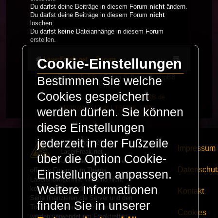
Du darfst deine Beiträge in diesem Forum
nicht
ändern.
Du darfst deine Beiträge in diesem Forum
nicht
löschen.
Du darfst
keine
Dateianhänge in diesem Forum
erstellen.
LaserFreak.net
Forum
Cookie-Einstellungen
Powered by
phpBB
® Forum Software © phpBB
Bestimmen Sie welche
Limited
Cookies gespeichert
Deutsche Übersetzung durch
phpBB.de
PRIVACY_LINK
|
TERMS_LINK
werden dürfen. Sie können
diese Einstellungen
jederzeit in der Fußzeile
© Copyright 2025 -
Impressum
LaserFreak.net
über die Option Cookie-
LaserFreak ist ein freies und
Datenschut
offenes Forum zum Thema
Einstellungen anpassen.
Lasershowtechnik. Wir sind nicht
Weitere Informationen
kommerziell und die Banner auf dieser
Kontakt
Seite finanzieren die Server und den
finden Sie in unserer
Traffic. Einnahmen von Fan Artikeln
Cookies
werden verwendet um Freaktreffen