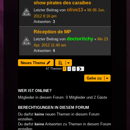
show pirates des caraibes
olive13
Letzter Beitrag von
«
Mi 06 Jun,
2012 8:16 pm
Antworten:
3
Réception de MP
doctoritchy
Letzter Beitrag von
«
Mo 23
Apr, 2012 11:40 am
Antworten:
4
Neues Thema
67 Themen
1
2
3
Nächste
Gehe zu
WER IST ONLINE?
Mitglieder in diesem Forum: 0 Mitglieder und 2 Gäste
BERECHTIGUNGEN IN DIESEM FORUM
Du darfst
keine
neuen Themen in diesem Forum
erstellen.
Du darfst
keine
Antworten zu Themen in diesem Forum
erstellen.