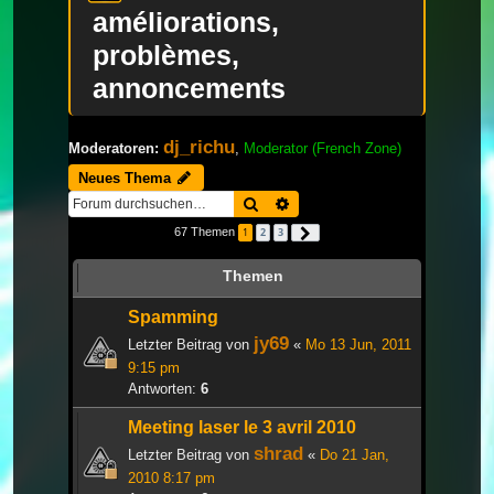
améliorations,
problèmes,
annoncements
dj_richu
Moderatoren:
,
Moderator (French Zone)
Neues Thema
Suche
Erweiterte Suche
67 Themen
1
2
3
Nächste
Themen
Spamming
jy69
Letzter Beitrag von
«
Mo 13 Jun, 2011
9:15 pm
Antworten:
6
Meeting laser le 3 avril 2010
shrad
Letzter Beitrag von
«
Do 21 Jan,
2010 8:17 pm