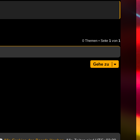
0 Themen • Seite
1
von
1
Gehe zu