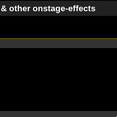
& other onstage-effects
te Suche