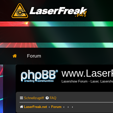
Forum
www.LaserF
Lasershow Forum - Laser, Lasers
Schnellzugriff
FAQ
LaserFreak.net
Forum