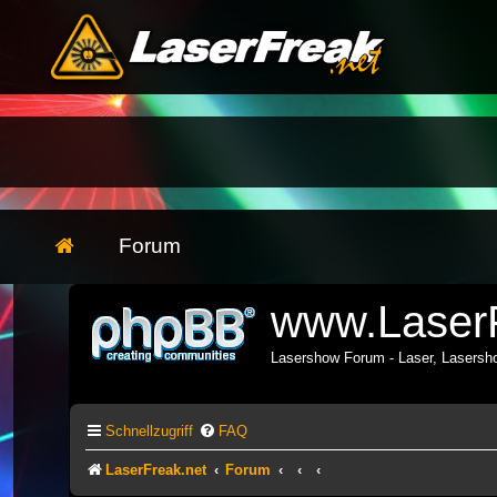
Forum
www.LaserF
Lasershow Forum - Laser, Lasers
Schnellzugriff
FAQ
LaserFreak.net
Forum