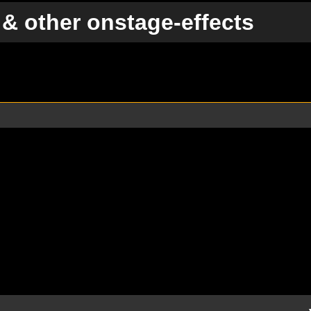
& other onstage-effects
te Suche