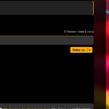
0 Themen • Seite
1
von
1
Gehe zu