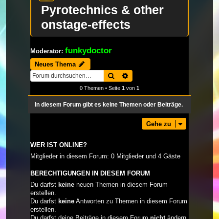
Pyrotechnics & other
onstage-effects
funkydoctor
Moderator:
Neues Thema
Suche
Erweiterte Suche
0 Themen • Seite
1
von
1
In diesem Forum gibt es keine Themen oder Beiträge.
Gehe zu
WER IST ONLINE?
Mitglieder in diesem Forum: 0 Mitglieder und 4 Gäste
BERECHTIGUNGEN IN DIESEM FORUM
Du darfst
keine
neuen Themen in diesem Forum
erstellen.
Du darfst
keine
Antworten zu Themen in diesem Forum
erstellen.
Du darfst deine Beiträge in diesem Forum
nicht
ändern.