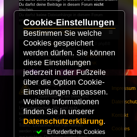
Du darfst deine Beiträge in diesem Forum
nicht
löschen.
Du darfst
keine
Dateianhänge in diesem Forum
Cookie-Einstellungen
erstellen.
Bestimmen Sie welche
LaserFreak.net
Forum
Cookies gespeichert
Powered by
phpBB
® Forum Software © phpBB
Limited
werden dürfen. Sie können
Deutsche Übersetzung durch
phpBB.de
diese Einstellungen
PRIVACY_LINK
|
TERMS_LINK
jederzeit in der Fußzeile
über die Option Cookie-
© Copyright 2025 -
Impressum
Einstellungen anpassen.
LaserFreak.net
LaserFreak ist ein freies und
Weitere Informationen
Datenschut
offenes Forum zum Thema
Lasershowtechnik. Wir sind nicht
finden Sie in unserer
kommerziell und die Banner auf dieser
Kontakt
Seite finanzieren die Server und den
Datenschutzerklärung
.
Traffic. Einnahmen von Fan Artikeln
Cookies
Erforderliche Cookies
werden verwendet um Freaktreffen
auszurichten. Die Server werden durch