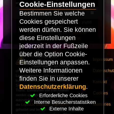
Cookie-Einstellungen
erstellen.
Bestimmen Sie welche
LaserFreak.net
Forum
Cookies gespeichert
Powered by
phpBB
® Forum Software © phpBB
Limited
werden dürfen. Sie können
Deutsche Übersetzung durch
phpBB.de
diese Einstellungen
PRIVACY_LINK
|
TERMS_LINK
jederzeit in der Fußzeile
über die Option Cookie-
© Copyright 2025 -
Impressum
Einstellungen anpassen.
LaserFreak.net
LaserFreak ist ein freies und
Weitere Informationen
Datenschut
offenes Forum zum Thema
Lasershowtechnik. Wir sind nicht
finden Sie in unserer
kommerziell und die Banner auf dieser
Kontakt
Datenschutzerklärung
.
Seite finanzieren die Server und den
Traffic. Einnahmen von Fan Artikeln
Cookies
Erforderliche Cookies
werden verwendet um Freaktreffen
auszurichten. Die Server werden durch
Interne Besucherstatistiken
Memories
die
LiquiNUX Software GmbH Berlin
Externe Inhalte
gehostet und betreut. Als CMS