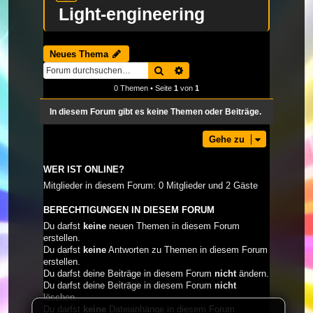
Light-engineering
Neues Thema
Suche
Erweiterte Suche
0 Themen • Seite
1
von
1
In diesem Forum gibt es keine Themen oder Beiträge.
Gehe zu
WER IST ONLINE?
Mitglieder in diesem Forum: 0 Mitglieder und 2 Gäste
BERECHTIGUNGEN IN DIESEM FORUM
Du darfst
keine
neuen Themen in diesem Forum
erstellen.
Du darfst
keine
Antworten zu Themen in diesem Forum
erstellen.
Du darfst deine Beiträge in diesem Forum
nicht
ändern.
Du darfst deine Beiträge in diesem Forum
nicht
löschen.
Du darfst
keine
Dateianhänge in diesem Forum