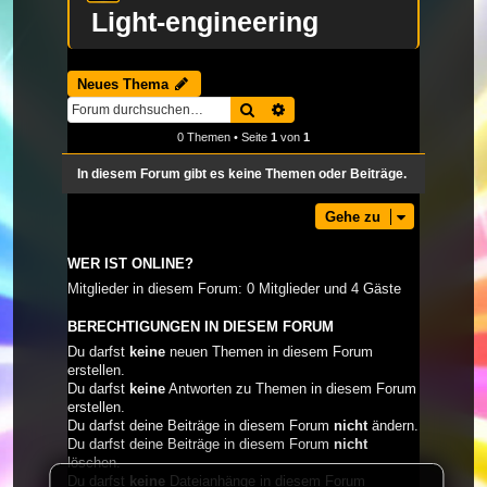
Light-engineering
Neues Thema
Suche
Erweiterte Suche
0 Themen • Seite
1
von
1
In diesem Forum gibt es keine Themen oder Beiträge.
Gehe zu
WER IST ONLINE?
Mitglieder in diesem Forum: 0 Mitglieder und 4 Gäste
BERECHTIGUNGEN IN DIESEM FORUM
Du darfst
keine
neuen Themen in diesem Forum
erstellen.
Du darfst
keine
Antworten zu Themen in diesem Forum
erstellen.
Du darfst deine Beiträge in diesem Forum
nicht
ändern.
Du darfst deine Beiträge in diesem Forum
nicht
löschen.
Du darfst
keine
Dateianhänge in diesem Forum