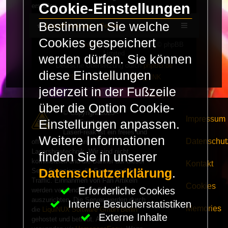
Cookie-Einstellungen
erstellen.
Bestimmen Sie welche
LaserFreak.net
Forum
Cookies gespeichert
Powered by
phpBB
® Forum Software © phpBB
Limited
werden dürfen. Sie können
Deutsche Übersetzung durch
phpBB.de
diese Einstellungen
PRIVACY_LINK
|
TERMS_LINK
jederzeit in der Fußzeile
über die Option Cookie-
© Copyright 2025 -
Impressum
Einstellungen anpassen.
LaserFreak.net
LaserFreak ist ein freies und
Weitere Informationen
Datenschut
offenes Forum zum Thema
Lasershowtechnik. Wir sind nicht
finden Sie in unserer
kommerziell und die Banner auf dieser
Kontakt
Datenschutzerklärung
.
Seite finanzieren die Server und den
Traffic. Einnahmen von Fan Artikeln
Cookies
Erforderliche Cookies
werden verwendet um Freaktreffen
auszurichten. Die Server werden durch
Interne Besucherstatistiken
Memories
die
LiquiNUX Software GmbH Berlin
Externe Inhalte
gehostet und betreut. Als CMS