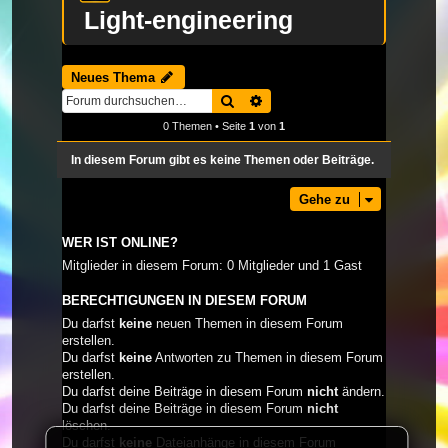
Light-engineering
Neues Thema
Suche
Erweiterte Suche
0 Themen • Seite
1
von
1
In diesem Forum gibt es keine Themen oder Beiträge.
Gehe zu
WER IST ONLINE?
Mitglieder in diesem Forum: 0 Mitglieder und 1 Gast
BERECHTIGUNGEN IN DIESEM FORUM
Du darfst
keine
neuen Themen in diesem Forum
erstellen.
Du darfst
keine
Antworten zu Themen in diesem Forum
erstellen.
Du darfst deine Beiträge in diesem Forum
nicht
ändern.
Du darfst deine Beiträge in diesem Forum
nicht
löschen.
Du darfst
keine
Dateianhänge in diesem Forum