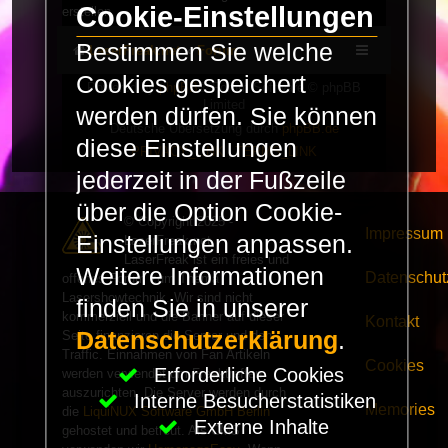
Cookie-Einstellungen
erstellen.
Bestimmen Sie welche
LaserFreak.net
Forum
Cookies gespeichert
Powered by
phpBB
® Forum Software © phpBB
Limited
werden dürfen. Sie können
Deutsche Übersetzung durch
phpBB.de
diese Einstellungen
PRIVACY_LINK
|
TERMS_LINK
jederzeit in der Fußzeile
über die Option Cookie-
© Copyright 2025 -
Impressum
Einstellungen anpassen.
LaserFreak.net
LaserFreak ist ein freies und
Weitere Informationen
Datenschut
offenes Forum zum Thema
Lasershowtechnik. Wir sind nicht
finden Sie in unserer
kommerziell und die Banner auf dieser
Kontakt
Datenschutzerklärung
.
Seite finanzieren die Server und den
Traffic. Einnahmen von Fan Artikeln
Cookies
Erforderliche Cookies
werden verwendet um Freaktreffen
auszurichten. Die Server werden durch
Interne Besucherstatistiken
Memories
die
LiquiNUX Software GmbH Berlin
Externe Inhalte
gehostet und betreut. Als CMS