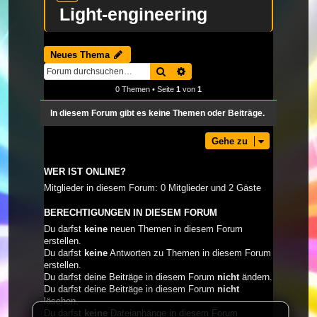
Light-engineering
Neues Thema
Suche
Erweiterte Suche
0 Themen • Seite
1
von
1
In diesem Forum gibt es keine Themen oder Beiträge.
Gehe zu
WER IST ONLINE?
Mitglieder in diesem Forum: 0 Mitglieder und 2 Gäste
BERECHTIGUNGEN IN DIESEM FORUM
Du darfst
keine
neuen Themen in diesem Forum
erstellen.
Du darfst
keine
Antworten zu Themen in diesem Forum
erstellen.
Du darfst deine Beiträge in diesem Forum
nicht
ändern.
Du darfst deine Beiträge in diesem Forum
nicht
löschen.
Du darfst
keine
Dateianhänge in diesem Forum