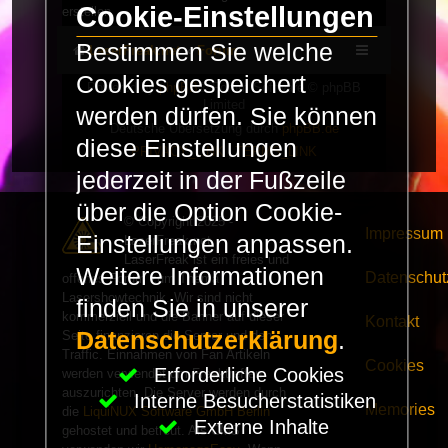
Cookie-Einstellungen
erstellen.
Bestimmen Sie welche
LaserFreak.net
Forum
Cookies gespeichert
Powered by
phpBB
® Forum Software © phpBB
Limited
werden dürfen. Sie können
Deutsche Übersetzung durch
phpBB.de
diese Einstellungen
PRIVACY_LINK
|
TERMS_LINK
jederzeit in der Fußzeile
über die Option Cookie-
© Copyright 2025 -
Impressum
Einstellungen anpassen.
LaserFreak.net
LaserFreak ist ein freies und
Weitere Informationen
Datenschut
offenes Forum zum Thema
Lasershowtechnik. Wir sind nicht
finden Sie in unserer
kommerziell und die Banner auf dieser
Kontakt
Datenschutzerklärung
.
Seite finanzieren die Server und den
Traffic. Einnahmen von Fan Artikeln
Cookies
Erforderliche Cookies
werden verwendet um Freaktreffen
auszurichten. Die Server werden durch
Interne Besucherstatistiken
Memories
die
LiquiNUX Software GmbH Berlin
Externe Inhalte
gehostet und betreut. Als CMS