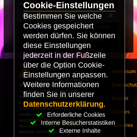
Cookie-Einstellungen
erstellen.
Bestimmen Sie welche
LaserFreak.net
Forum
Cookies gespeichert
Powered by
phpBB
® Forum Software © phpBB
Limited
werden dürfen. Sie können
Deutsche Übersetzung durch
phpBB.de
diese Einstellungen
PRIVACY_LINK
|
TERMS_LINK
jederzeit in der Fußzeile
über die Option Cookie-
© Copyright 2025 -
Impressum
Einstellungen anpassen.
LaserFreak.net
LaserFreak ist ein freies und
Weitere Informationen
Datenschut
offenes Forum zum Thema
Lasershowtechnik. Wir sind nicht
finden Sie in unserer
kommerziell und die Banner auf dieser
Kontakt
Datenschutzerklärung
.
Seite finanzieren die Server und den
Traffic. Einnahmen von Fan Artikeln
Cookies
Erforderliche Cookies
werden verwendet um Freaktreffen
auszurichten. Die Server werden durch
Interne Besucherstatistiken
Memories
die
LiquiNUX Software GmbH Berlin
Externe Inhalte
gehostet und betreut. Als CMS