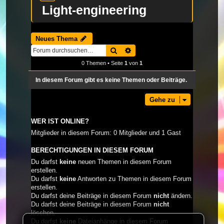
Light-engineering
Neues Thema
Suche
Erweiterte Suche
0 Themen • Seite
1
von
1
In diesem Forum gibt es keine Themen oder Beiträge.
Gehe zu
WER IST ONLINE?
Mitglieder in diesem Forum: 0 Mitglieder und 1 Gast
BERECHTIGUNGEN IN DIESEM FORUM
Du darfst
keine
neuen Themen in diesem Forum
erstellen.
Du darfst
keine
Antworten zu Themen in diesem Forum
erstellen.
Du darfst deine Beiträge in diesem Forum
nicht
ändern.
Du darfst deine Beiträge in diesem Forum
nicht
löschen.
Du darfst
keine
Dateianhänge in diesem Forum