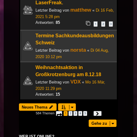
LaserFreak.
matthew
Letzter Beitrag von
«
Di 16 Feb,
2021 5:28 pm
Antworten:
85
1
2
3
Termine Sachkundeausbildungen
Schweiz
norsta
Letzter Beitrag von
«
Di 04 Aug,
2020 10:12 pm
Weihnachtsaktion in
Großkrotzenburg am 8.12.18
VDX
Letzter Beitrag von
«
Mo 16 Mär,
2020 11:29 pm
Antworten:
15
Neues Thema
584 Themen
1
2
3
4
5
Seite
1
von
20
Nächste
…
Gehe zu
WER IST ONLINE?