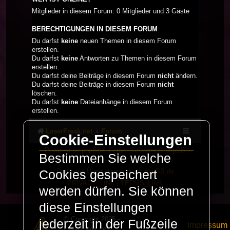
Mitglieder in diesem Forum: 0 Mitglieder und 3 Gäste
BERECHTIGUNGEN IN DIESEM FORUM
Du darfst
keine
neuen Themen in diesem Forum
erstellen.
Du darfst
keine
Antworten zu Themen in diesem Forum
erstellen.
Du darfst deine Beiträge in diesem Forum
nicht
ändern.
Du darfst deine Beiträge in diesem Forum
nicht
löschen.
Du darfst
keine
Dateianhänge in diesem Forum
erstellen.
LaserFreak.net
Forum
Cookie-Einstellungen
Powered by
phpBB
® Forum Software © phpBB
Bestimmen Sie welche
Limited
Deutsche Übersetzung durch
phpBB.de
Cookies gespeichert
PRIVACY_LINK
|
TERMS_LINK
werden dürfen. Sie können
diese Einstellungen
© Copyright 2025 -
jederzeit in der Fußzeile
Impressum
LaserFreak.net