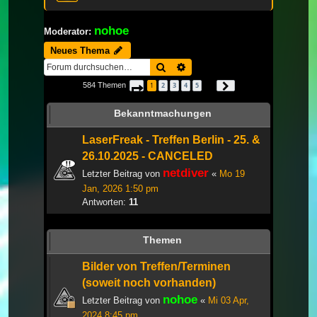
nohoe
Moderator:
Neues Thema
Suche
Erweiterte Suche
584 Themen
1
2
3
4
5
Seite
1
von
20
Nächste
…
Bekanntmachungen
LaserFreak - Treffen Berlin - 25. &
26.10.2025 - CANCELED
netdiver
Letzter Beitrag von
«
Mo 19
Jan, 2026 1:50 pm
Antworten:
11
Themen
Bilder von Treffen/Terminen
(soweit noch vorhanden)
nohoe
Letzter Beitrag von
«
Mi 03 Apr,
2024 8:45 pm