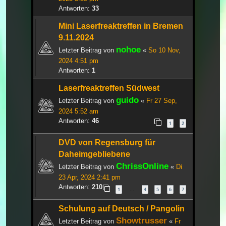
Antworten:
33
Mini Laserfreaktreffen in Bremen
9.11.2024
nohoe
Letzter Beitrag von
«
So 10 Nov,
2024 4:51 pm
Antworten:
1
Laserfreaktreffen Südwest
guido
Letzter Beitrag von
«
Fr 27 Sep,
2024 5:52 am
Antworten:
46
1
2
DVD von Regensburg für
Daheimgebliebene
ChrissOnline
Letzter Beitrag von
«
Di
23 Apr, 2024 2:41 pm
Antworten:
210
1
4
5
6
7
…
Schulung auf Deutsch / Pangolin
Showtrusser
Letzter Beitrag von
«
Fr