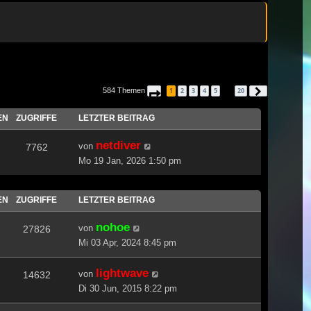
584 Themen
1
2
3
4
5
20
Seite
1
von
20
Nächste
…
EN
ZUGRIFFE
LETZTER BEITRAG
netdiver
von
7762
Mo 19 Jan, 2026 1:50 pm
EN
ZUGRIFFE
LETZTER BEITRAG
nohoe
von
27826
Mi 03 Apr, 2024 8:45 pm
lightwave
von
14632
Di 30 Jun, 2015 8:22 pm