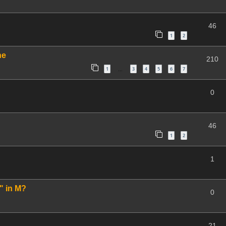
46
1
2
ne
210
1
3
4
5
6
7
…
0
46
1
2
1
" in M?
0
21