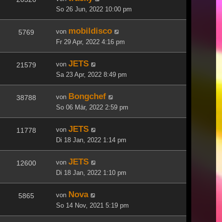
So 26 Jun, 2022 10:00 pm
mobildisco
von
5769
Fr 29 Apr, 2022 4:16 pm
JETS
von
21579
Sa 23 Apr, 2022 8:49 pm
Bongchef
von
38788
So 06 Mär, 2022 2:59 pm
JETS
von
11778
Di 18 Jan, 2022 1:14 pm
JETS
von
12600
Di 18 Jan, 2022 1:10 pm
Nova
von
5865
So 14 Nov, 2021 5:19 pm