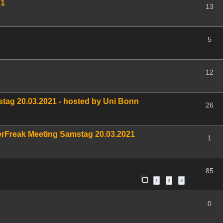
21
13
5
12
stag 20.03.2021 - hosted by Uni Bonn
26
erFreak Meeting Samstag 20.03.2021
1
85
1
2
3
0