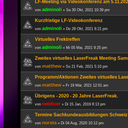
LF-Meeting via Videokonferenz am 5.11.20
adminoli
von
» Sa 30 Okt, 2021 10:39 pm
Kurzfristige LF-Videokonferenz
adminoli
von
» Do 28 Okt, 2021 8:21 pm
Virtuelles Frektreffen
adminoli
von
» Mi 05 Mai, 2021 9:25 pm
Zweites virtuelles LaserFreak Meeting Sam
matthew
von
» So 21 Feb, 2021 5:10 pm
Programm/Aktionen Zweites virtuelles Las
matthew
von
» Fr 19 Mär, 2021 12:01 am
Übrigens - 2020 - 20 Jahre LaserFreak.
netdiver
von
» Di 15 Jan, 2019 8:13 pm
Termine Sachkundeausbildungen Schweiz
norsta
von
» Di 04 Aug, 2020 10:12 pm