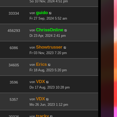
So 10 Nov, 2024 4:51 pm
guido
von
33334
Fr 27 Sep, 2024 5:52 am
ChrissOnline
von
456293
Di 23 Apr, 2024 2:41 pm
Showtrusser
von
6086
Fr 03 Nov, 2023 7:20 pm
Erics
von
34605
Fr 18 Aug, 2023 5:20 pm
VDX
von
3596
Do 17 Aug, 2023 10:28 pm
VDX
von
5357
Mo 26 Jun, 2023 1:12 pm
tracky
von
20326