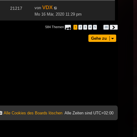
VDX
von
21217
Mo 16 Mär, 2020 11:29 pm
584 Themen
1
2
3
4
5
20
Seite
1
von
20
Nächste
…
Gehe zu
Alle Cookies des Boards löschen
Alle Zeiten sind
UTC+02:00