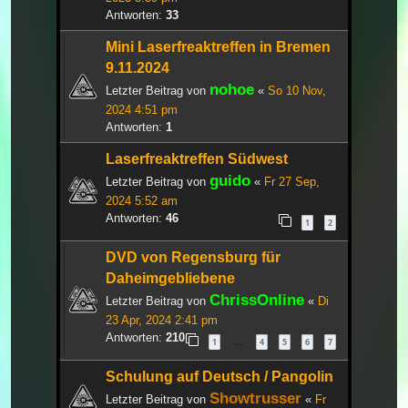
Antworten:
33
Mini Laserfreaktreffen in Bremen
9.11.2024
nohoe
Letzter Beitrag von
«
So 10 Nov,
2024 4:51 pm
Antworten:
1
Laserfreaktreffen Südwest
guido
Letzter Beitrag von
«
Fr 27 Sep,
2024 5:52 am
Antworten:
46
1
2
DVD von Regensburg für
Daheimgebliebene
ChrissOnline
Letzter Beitrag von
«
Di
23 Apr, 2024 2:41 pm
Antworten:
210
1
4
5
6
7
…
Schulung auf Deutsch / Pangolin
Showtrusser
Letzter Beitrag von
«
Fr