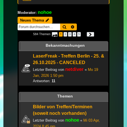
nohoe
Moderator:
Neues Thema
Suche
Erweiterte Suche
584 Themen
1
2
3
4
5
Seite
1
von
20
Nächste
…
Bekanntmachungen
LaserFreak - Treffen Berlin - 25. &
26.10.2025 - CANCELED
netdiver
Letzter Beitrag von
«
Mo 19
Jan, 2026 1:50 pm
Antworten:
11
Themen
Bilder von Treffen/Terminen
(soweit noch vorhanden)
nohoe
Letzter Beitrag von
«
Mi 03 Apr,
2024 8:45 pm