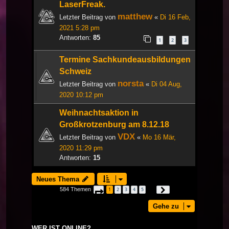
LaserFreak.
matthew
Letzter Beitrag von
«
Di 16 Feb,
2021 5:28 pm
Antworten:
85
1
2
3
Termine Sachkundeausbildungen
Schweiz
norsta
Letzter Beitrag von
«
Di 04 Aug,
2020 10:12 pm
Weihnachtsaktion in
Großkrotzenburg am 8.12.18
VDX
Letzter Beitrag von
«
Mo 16 Mär,
2020 11:29 pm
Antworten:
15
Neues Thema
584 Themen
1
2
3
4
5
Seite
1
von
20
Nächste
…
Gehe zu
WER IST ONLINE?