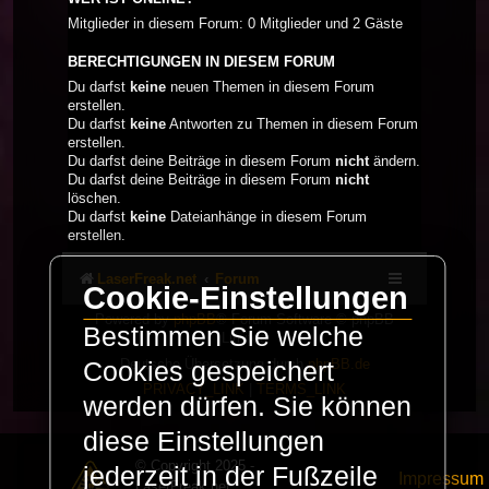
Mitglieder in diesem Forum: 0 Mitglieder und 2 Gäste
BERECHTIGUNGEN IN DIESEM FORUM
Du darfst
keine
neuen Themen in diesem Forum
erstellen.
Du darfst
keine
Antworten zu Themen in diesem Forum
erstellen.
Du darfst deine Beiträge in diesem Forum
nicht
ändern.
Du darfst deine Beiträge in diesem Forum
nicht
löschen.
Du darfst
keine
Dateianhänge in diesem Forum
erstellen.
LaserFreak.net
Forum
Cookie-Einstellungen
Powered by
phpBB
® Forum Software © phpBB
Bestimmen Sie welche
Limited
Deutsche Übersetzung durch
phpBB.de
Cookies gespeichert
PRIVACY_LINK
|
TERMS_LINK
werden dürfen. Sie können
diese Einstellungen
© Copyright 2025 -
jederzeit in der Fußzeile
Impressum
LaserFreak.net