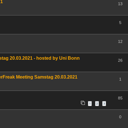
21
13
5
12
stag 20.03.2021 - hosted by Uni Bonn
26
erFreak Meeting Samstag 20.03.2021
1
85
1
2
3
0