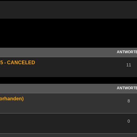
te Suche
ANTWORT
2025 - CANCELED
11
ANTWORT
vorhanden)
8
0