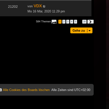
VDX
von
21202
Mo 16 Mär, 2020 11:29 pm
584 Themen
1
2
3
4
5
20
Seite
1
von
20
Nächste
…
Gehe zu
Alle Cookies des Boards löschen
Alle Zeiten sind
UTC+02:00