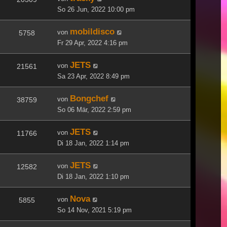
So 26 Jun, 2022 10:00 pm
mobildisco
von
5758
Fr 29 Apr, 2022 4:16 pm
JETS
von
21561
Sa 23 Apr, 2022 8:49 pm
Bongchef
von
38759
So 06 Mär, 2022 2:59 pm
JETS
von
11766
Di 18 Jan, 2022 1:14 pm
JETS
von
12582
Di 18 Jan, 2022 1:10 pm
Nova
von
5855
So 14 Nov, 2021 5:19 pm