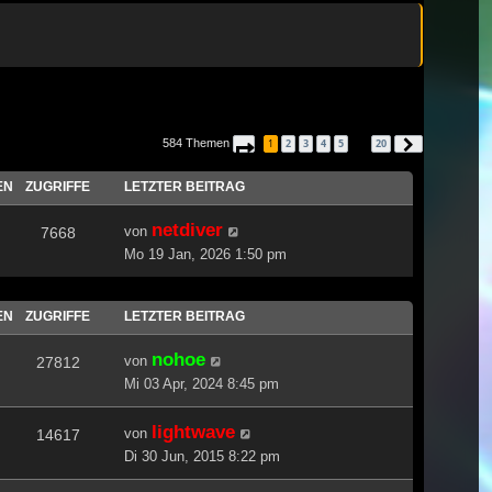
584 Themen
1
2
3
4
5
20
Seite
1
von
20
Nächste
…
EN
ZUGRIFFE
LETZTER BEITRAG
netdiver
von
7668
Mo 19 Jan, 2026 1:50 pm
EN
ZUGRIFFE
LETZTER BEITRAG
nohoe
von
27812
Mi 03 Apr, 2024 8:45 pm
lightwave
von
14617
Di 30 Jun, 2015 8:22 pm