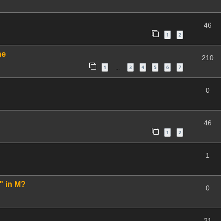
46
1
2
ne
210
1
3
4
5
6
7
…
0
46
1
2
1
" in M?
0
21