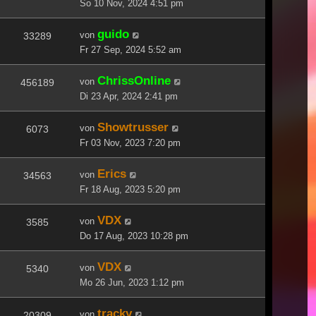
So 10 Nov, 2024 4:51 pm
guido
von
33289
Fr 27 Sep, 2024 5:52 am
ChrissOnline
von
456189
Di 23 Apr, 2024 2:41 pm
Showtrusser
von
6073
Fr 03 Nov, 2023 7:20 pm
Erics
von
34563
Fr 18 Aug, 2023 5:20 pm
VDX
von
3585
Do 17 Aug, 2023 10:28 pm
VDX
von
5340
Mo 26 Jun, 2023 1:12 pm
tracky
von
20309