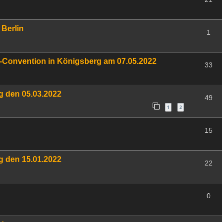
 Berlin
1
k-Convention in Königsberg am 07.05.2022
33
g den 05.03.2022
49
1
2
15
g den 15.01.2022
22
0