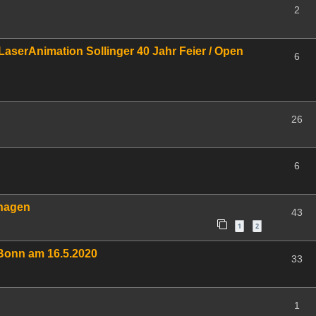
2
 LaserAnimation Sollinger 40 Jahr Feier / Open
6
26
6
nhagen
43
1
2
 Bonn am 16.5.2020
33
1