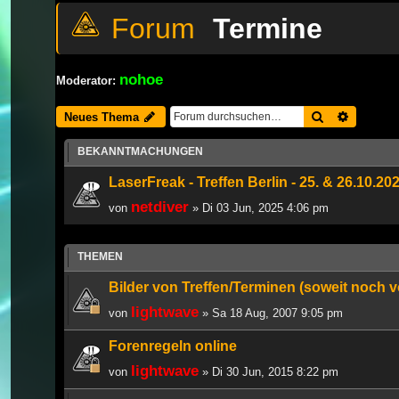
Termine
nohoe
Moderator:
Suche
Erweiter
Neues Thema
BEKANNTMACHUNGEN
LaserFreak - Treffen Berlin - 25. & 26.10.
netdiver
von
» Di 03 Jun, 2025 4:06 pm
THEMEN
Bilder von Treffen/Terminen (soweit noch 
lightwave
von
» Sa 18 Aug, 2007 9:05 pm
Forenregeln online
lightwave
von
» Di 30 Jun, 2015 8:22 pm