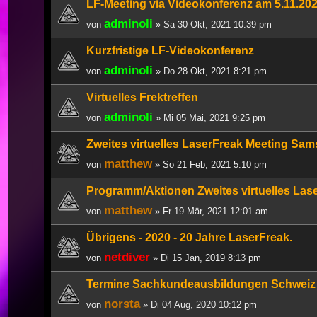
LF-Meeting via Videokonferenz am 5.11.20
adminoli
von
» Sa 30 Okt, 2021 10:39 pm
Kurzfristige LF-Videokonferenz
adminoli
von
» Do 28 Okt, 2021 8:21 pm
Virtuelles Frektreffen
adminoli
von
» Mi 05 Mai, 2021 9:25 pm
Zweites virtuelles LaserFreak Meeting Sam
matthew
von
» So 21 Feb, 2021 5:10 pm
Programm/Aktionen Zweites virtuelles Las
matthew
von
» Fr 19 Mär, 2021 12:01 am
Übrigens - 2020 - 20 Jahre LaserFreak.
netdiver
von
» Di 15 Jan, 2019 8:13 pm
Termine Sachkundeausbildungen Schweiz
norsta
von
» Di 04 Aug, 2020 10:12 pm