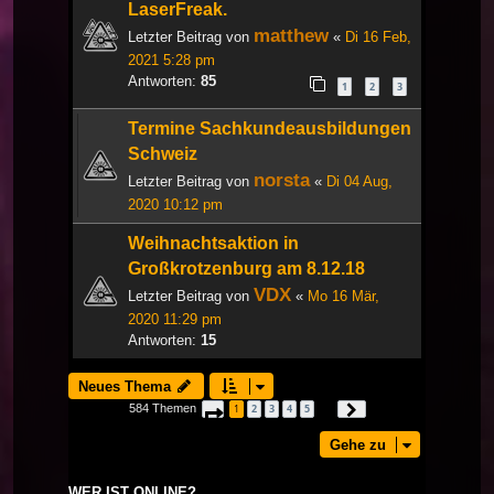
LaserFreak.
matthew
Letzter Beitrag von
«
Di 16 Feb,
2021 5:28 pm
Antworten:
85
1
2
3
Termine Sachkundeausbildungen
Schweiz
norsta
Letzter Beitrag von
«
Di 04 Aug,
2020 10:12 pm
Weihnachtsaktion in
Großkrotzenburg am 8.12.18
VDX
Letzter Beitrag von
«
Mo 16 Mär,
2020 11:29 pm
Antworten:
15
Neues Thema
584 Themen
1
2
3
4
5
Seite
1
von
20
Nächste
…
Gehe zu
WER IST ONLINE?