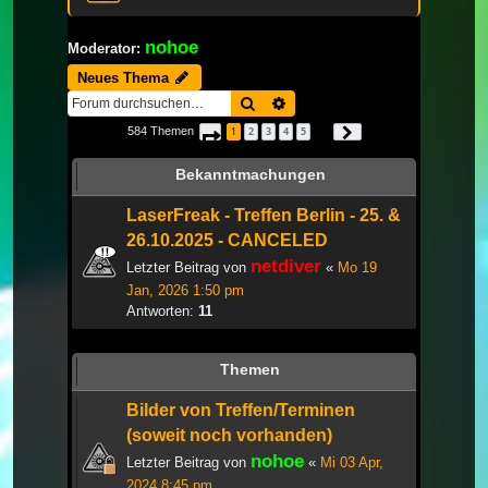
nohoe
Moderator:
Neues Thema
Suche
Erweiterte Suche
584 Themen
1
2
3
4
5
Seite
1
von
20
Nächste
…
Bekanntmachungen
LaserFreak - Treffen Berlin - 25. &
26.10.2025 - CANCELED
netdiver
Letzter Beitrag von
«
Mo 19
Jan, 2026 1:50 pm
Antworten:
11
Themen
Bilder von Treffen/Terminen
(soweit noch vorhanden)
nohoe
Letzter Beitrag von
«
Mi 03 Apr,
2024 8:45 pm