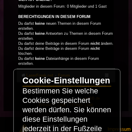
Mitglieder in diesem Forum: 0 Mitglieder und 1 Gast
BERECHTIGUNGEN IN DIESEM FORUM
Du darfst
keine
neuen Themen in diesem Forum
erstellen.
Du darfst
keine
Antworten zu Themen in diesem Forum
erstellen.
Du darfst deine Beiträge in diesem Forum
nicht
ändern.
Du darfst deine Beiträge in diesem Forum
nicht
löschen.
Du darfst
keine
Dateianhänge in diesem Forum
erstellen.
LaserFreak.net
Forum
Cookie-Einstellungen
Powered by
phpBB
® Forum Software © phpBB
Bestimmen Sie welche
Limited
Deutsche Übersetzung durch
phpBB.de
Cookies gespeichert
PRIVACY_LINK
|
TERMS_LINK
werden dürfen. Sie können
diese Einstellungen
© Copyright 2025 -
jederzeit in der Fußzeile
Impressum
LaserFreak.net