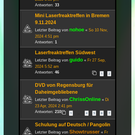
Antworten:
33
Mini Laserfreaktreffen in Bremen
9.11.2024
nohoe
Letzter Beitrag von
«
So 10 Nov,
2024 4:51 pm
Antworten:
1
Laserfreaktreffen Südwest
guido
Letzter Beitrag von
«
Fr 27 Sep,
2024 5:52 am
Antworten:
46
1
2
DVD von Regensburg für
Daheimgebliebene
ChrissOnline
Letzter Beitrag von
«
Di
23 Apr, 2024 2:41 pm
Antworten:
210
1
4
5
6
7
…
Schulung auf Deutsch / Pangolin
Showtrusser
Letzter Beitrag von
«
Fr