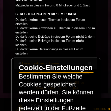
Mitglieder in diesem Forum: 0 Mitglieder und 1 Gast
BERECHTIGUNGEN IN DIESEM FORUM
Du darfst
keine
neuen Themen in diesem Forum
erstellen.
Du darfst
keine
Antworten zu Themen in diesem Forum
erstellen.
Du darfst deine Beiträge in diesem Forum
nicht
ändern.
Du darfst deine Beiträge in diesem Forum
nicht
löschen.
Du darfst
keine
Dateianhänge in diesem Forum
erstellen.
LaserFreak.net
Forum
Cookie-Einstellungen
Powered by
phpBB
® Forum Software © phpBB
Bestimmen Sie welche
Limited
Deutsche Übersetzung durch
phpBB.de
Cookies gespeichert
PRIVACY_LINK
|
TERMS_LINK
werden dürfen. Sie können
diese Einstellungen
© Copyright 2025 -
jederzeit in der Fußzeile
Impressum
LaserFreak.net