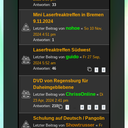
Antworten:
33
Mini Laserfreaktreffen in Bremen
9.11.2024
nohoe
Letzter Beitrag von
«
So 10 Nov,
2024 4:51 pm
Antworten:
1
Laserfreaktreffen Südwest
guido
Letzter Beitrag von
«
Fr 27 Sep,
2024 5:52 am
Antworten:
46
1
2
DVD von Regensburg für
Daheimgebliebene
ChrissOnline
Letzter Beitrag von
«
Di
23 Apr, 2024 2:41 pm
Antworten:
210
1
4
5
6
7
…
Schulung auf Deutsch / Pangolin
Showtrusser
Letzter Beitrag von
«
Fr