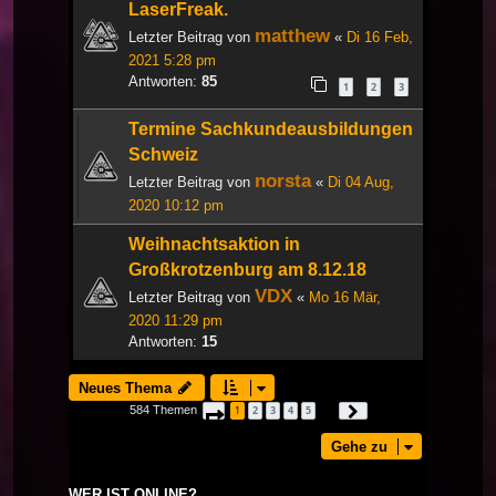
LaserFreak.
matthew
Letzter Beitrag von
«
Di 16 Feb,
2021 5:28 pm
Antworten:
85
1
2
3
Termine Sachkundeausbildungen
Schweiz
norsta
Letzter Beitrag von
«
Di 04 Aug,
2020 10:12 pm
Weihnachtsaktion in
Großkrotzenburg am 8.12.18
VDX
Letzter Beitrag von
«
Mo 16 Mär,
2020 11:29 pm
Antworten:
15
Neues Thema
584 Themen
1
2
3
4
5
Seite
1
von
20
Nächste
…
Gehe zu
WER IST ONLINE?