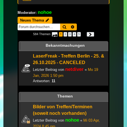
nohoe
Moderator:
Neues Thema
Suche
Erweiterte Suche
584 Themen
1
2
3
4
5
Seite
1
von
20
Nächste
…
Bekanntmachungen
LaserFreak - Treffen Berlin - 25. &
26.10.2025 - CANCELED
netdiver
Letzter Beitrag von
«
Mo 19
Jan, 2026 1:50 pm
Antworten:
11
Themen
Bilder von Treffen/Terminen
(soweit noch vorhanden)
nohoe
Letzter Beitrag von
«
Mi 03 Apr,
2024 8:45 pm