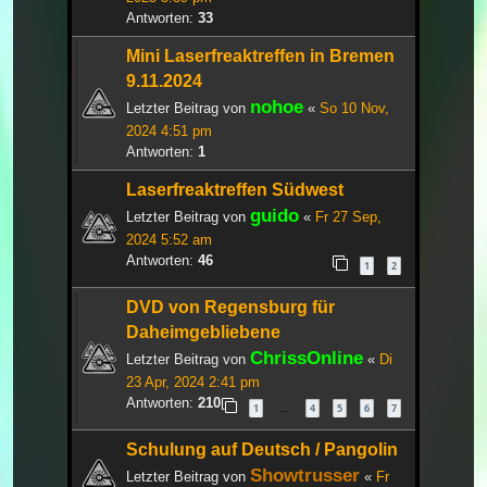
Antworten:
33
Mini Laserfreaktreffen in Bremen
9.11.2024
nohoe
Letzter Beitrag von
«
So 10 Nov,
2024 4:51 pm
Antworten:
1
Laserfreaktreffen Südwest
guido
Letzter Beitrag von
«
Fr 27 Sep,
2024 5:52 am
Antworten:
46
1
2
DVD von Regensburg für
Daheimgebliebene
ChrissOnline
Letzter Beitrag von
«
Di
23 Apr, 2024 2:41 pm
Antworten:
210
1
4
5
6
7
…
Schulung auf Deutsch / Pangolin
Showtrusser
Letzter Beitrag von
«
Fr