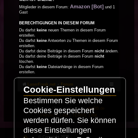
Amazon [Bot]
Mitglieder in diesem Forum:
und 1
Gast
BERECHTIGUNGEN IN DIESEM FORUM
Du darfst
keine
neuen Themen in diesem Forum
erstellen.
Du darfst
keine
Antworten zu Themen in diesem Forum
erstellen.
Du darfst deine Beiträge in diesem Forum
nicht
ändern.
Du darfst deine Beiträge in diesem Forum
nicht
löschen.
Du darfst
keine
Dateianhänge in diesem Forum
erstellen.
LaserFreak.net
Forum
Cookie-Einstellungen
Powered by
phpBB
® Forum Software © phpBB
Bestimmen Sie welche
Limited
Deutsche Übersetzung durch
phpBB.de
Cookies gespeichert
PRIVACY_LINK
|
TERMS_LINK
werden dürfen. Sie können
diese Einstellungen
© Copyright 2025 -