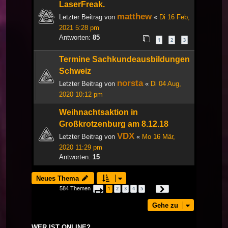
LaserFreak.
matthew
Letzter Beitrag von
«
Di 16 Feb,
2021 5:28 pm
Antworten:
85
1
2
3
Termine Sachkundeausbildungen
Schweiz
norsta
Letzter Beitrag von
«
Di 04 Aug,
2020 10:12 pm
Weihnachtsaktion in
Großkrotzenburg am 8.12.18
VDX
Letzter Beitrag von
«
Mo 16 Mär,
2020 11:29 pm
Antworten:
15
Neues Thema
584 Themen
1
2
3
4
5
Seite
1
von
20
Nächste
…
Gehe zu
WER IST ONLINE?