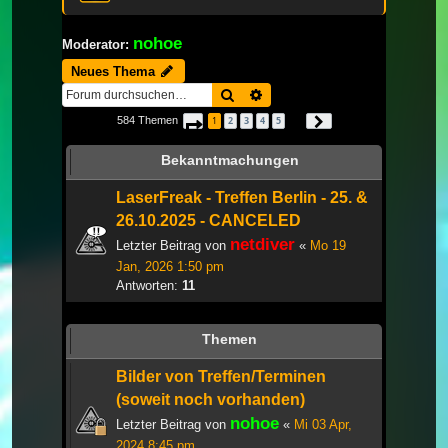
nohoe
Moderator:
Neues Thema
Suche
Erweiterte Suche
584 Themen
1
2
3
4
5
Seite
1
von
20
Nächste
…
Bekanntmachungen
LaserFreak - Treffen Berlin - 25. &
26.10.2025 - CANCELED
netdiver
Letzter Beitrag von
«
Mo 19
Jan, 2026 1:50 pm
Antworten:
11
Themen
Bilder von Treffen/Terminen
(soweit noch vorhanden)
nohoe
Letzter Beitrag von
«
Mi 03 Apr,
2024 8:45 pm