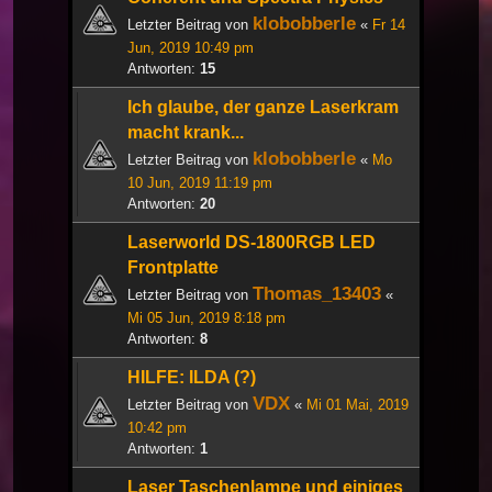
klobobberle
Letzter Beitrag von
«
Fr 14
Jun, 2019 10:49 pm
Antworten:
15
Ich glaube, der ganze Laserkram
macht krank...
klobobberle
Letzter Beitrag von
«
Mo
10 Jun, 2019 11:19 pm
Antworten:
20
Laserworld DS-1800RGB LED
Frontplatte
Thomas_13403
Letzter Beitrag von
«
Mi 05 Jun, 2019 8:18 pm
Antworten:
8
HILFE: ILDA (?)
VDX
Letzter Beitrag von
«
Mi 01 Mai, 2019
10:42 pm
Antworten:
1
Laser Taschenlampe und einiges