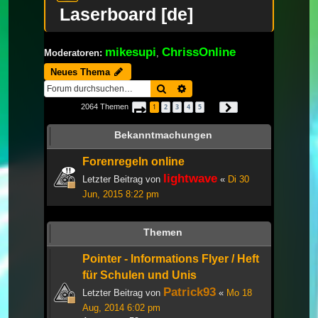
Laserboard [de]
mikesupi
ChrissOnline
Moderatoren:
,
Neues Thema
Suche
Erweiterte Suche
2064 Themen
1
2
3
4
5
Seite
1
von
69
Nächste
…
Bekanntmachungen
Forenregeln online
lightwave
Letzter Beitrag von
«
Di 30
Jun, 2015 8:22 pm
Themen
Pointer - Informations Flyer / Heft
für Schulen und Unis
Patrick93
Letzter Beitrag von
«
Mo 18
Aug, 2014 6:02 pm