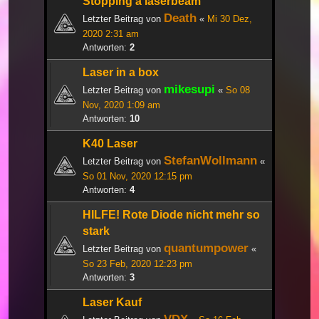
Stopping a laserbeam
Death
Letzter Beitrag von
«
Mi 30 Dez,
2020 2:31 am
Antworten:
2
Laser in a box
mikesupi
Letzter Beitrag von
«
So 08
Nov, 2020 1:09 am
Antworten:
10
K40 Laser
StefanWollmann
Letzter Beitrag von
«
So 01 Nov, 2020 12:15 pm
Antworten:
4
HILFE! Rote Diode nicht mehr so
stark
quantumpower
Letzter Beitrag von
«
So 23 Feb, 2020 12:23 pm
Antworten:
3
Laser Kauf