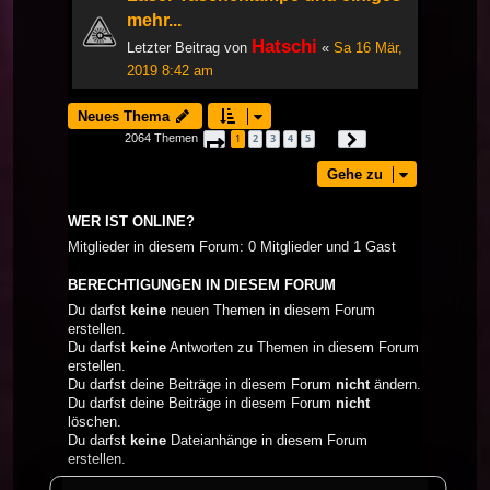
mehr...
Hatschi
Letzter Beitrag von
«
Sa 16 Mär,
2019 8:42 am
Neues Thema
2064 Themen
1
2
3
4
5
Seite
1
von
69
Nächste
…
Gehe zu
WER IST ONLINE?
Mitglieder in diesem Forum: 0 Mitglieder und 1 Gast
BERECHTIGUNGEN IN DIESEM FORUM
Du darfst
keine
neuen Themen in diesem Forum
erstellen.
Du darfst
keine
Antworten zu Themen in diesem Forum
erstellen.
Du darfst deine Beiträge in diesem Forum
nicht
ändern.
Du darfst deine Beiträge in diesem Forum
nicht
löschen.
Du darfst
keine
Dateianhänge in diesem Forum
erstellen.