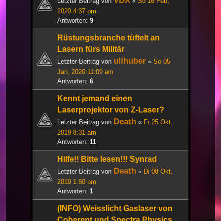
VDX
Letzter Beitrag von
«
So 16 Feb,
2020 4:37 pm
Antworten:
9
Rüstungsbranche tüftelt an
Lasern fürs Militär
ulihuber
Letzter Beitrag von
«
So 05
Jan, 2020 11:09 am
Antworten:
6
Kennt jemand einen
Laserprojektor von Z-Laser?
Death
Letzter Beitrag von
«
Fr 25 Okt,
2019 8:31 am
Antworten:
11
Hilfe!! Bitte lesen!!! Synrad
Death
Letzter Beitrag von
«
Di 08 Okt,
2019 1:50 pm
Antworten:
1
(INFO) Weisslicht Gaslaser von
Coherent und Spectra Physics