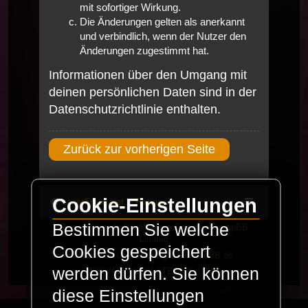
mit sofortiger Wirkung.
Die Änderungen gelten als anerkannt
und verbindlich, wenn der Nutzer den
Änderungen zugestimmt hat.
Informationen über den Umgang mit
deinen persönlichen Daten sind in der
Datenschutzrichtlinie enthalten.
Zurück zur vorherigen Seite
Cookie-Einstellungen
LaserFreak.net
Forum
Bestimmen Sie welche
Powered by
phpBB
® Forum Software © phpBB
Limited
Cookies gespeichert
Deutsche Übersetzung durch
phpBB.de
werden dürfen. Sie können
PRIVACY_LINK
|
TERMS_LINK
diese Einstellungen