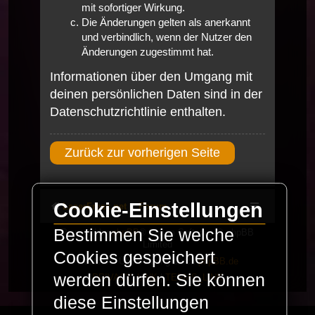
mit sofortiger Wirkung.
Die Änderungen gelten als anerkannt
und verbindlich, wenn der Nutzer den
Änderungen zugestimmt hat.
Informationen über den Umgang mit
deinen persönlichen Daten sind in der
Datenschutzrichtlinie enthalten.
Zurück zur vorherigen Seite
Cookie-Einstellungen
LaserFreak.net
Forum
Bestimmen Sie welche
Powered by
phpBB
® Forum Software © phpBB
Limited
Cookies gespeichert
Deutsche Übersetzung durch
phpBB.de
werden dürfen. Sie können
PRIVACY_LINK
|
TERMS_LINK
diese Einstellungen