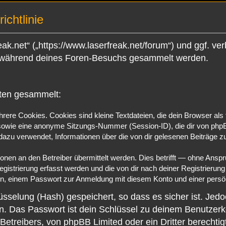
chtlinie
ak.net“ („https://www.laserfreak.net/forum“) und ggf. ve
 während deines Foren-Besuchs gesammelt werden.
rten gesammelt:
ere Cookies. Cookies sind kleine Textdateien, die dein Browser als 
owie eine anonyme Sitzungs-Nummer (Session-ID), die dir von phpBB
 dazu verwendet, Informationen über die von dir gelesenen Beiträge 
en an den Betreiber übermittelt werden. Dies betrifft — ohne Anspruc
gistrierung erfasst werden und die von dir nach deiner Registrierung
, einem Passwort zur Anmeldung mit diesem Konto und einer persönl
sselung (Hash) gespeichert, so dass es sicher ist. Jedo
n. Das Passwort ist dein Schlüssel zu deinem Benutzerk
 Betreibers, von phpBB Limited oder ein Dritter berecht