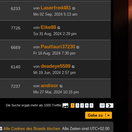
Laserfred481
von
6233
Mo 02 Sep, 2024 5:13 am
Eike88
von
7726
Sa 31 Aug, 2024 2:29 pm
Paulfauri37230
von
6669
Fr 16 Aug, 2024 7:30 pm
deadeye5589
von
6140
Mi 19 Jun, 2024 2:57 pm
andisor
von
7237
Mo 27 Mai, 2024 10:15 pm
Die Suche ergab mehr als 1000 Treffer
1
2
3
4
5
34
Seite
1
von
34
Nächste
…
Gehe zu
Alle Cookies des Boards löschen
Alle Zeiten sind
UTC+02:00