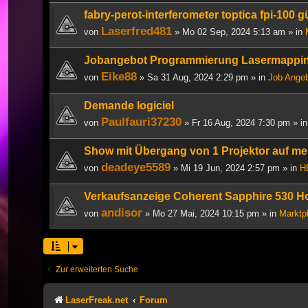
fabry-perot-interferometer toptica fpi-100 
Laserfred481
von
» Mo 02 Sep, 2024 5:13 am » in
Jobangebot Programmierung Lasermappi
Eike88
von
» Sa 31 Aug, 2024 2:29 pm » in
Job Ange
Demande logiciel
Paulfauri37230
von
» Fr 16 Aug, 2024 7:30 pm » i
Show mit Übergang von 1 Projektor auf me
deadeye5589
von
» Mi 19 Jun, 2024 2:57 pm » in
H
Verkaufsanzeige Coherent Sapphire 530 Ho
andisor
von
» Mo 27 Mai, 2024 10:15 pm » in
Marktp
Zur erweiterten Suche
LaserFreak.net
Forum