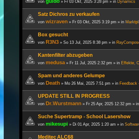
guido
von
» Fr 03 Okt, 2025 3:28 pm » in
Dynamics
Satz Dichros zu verkaufen
wizraven
von
» Fr 03 Okt, 2025 3:19 pm » in
Marktpl
Box gesucht
R3N3
von
» So 13 Jul, 2025 8:38 pm » in
RayCompos
Kantenfilter abzugeben
medusa
von
» Fr 11 Jul, 2025 2:32 pm » in
Effekte, 
Spam und anderes Gelumpe
Death
von
» Mo 26 Mai, 2025 7:51 pm » in
Feedback -
UPDATE STILL IN PROGRESS
Dr.Wurstmann
von
» Fr 25 Apr, 2025 12:32 pm » i
Suche Supertramp - School Lasershow
mikesupi
von
» Di 01 Apr, 2025 1:20 am » in
Softwar
Meditec ALC68