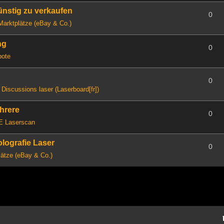
günstig zu verkaufen
0
Marktplätze (eBay & Co.)
ng
0
bote
0
n
Discussions laser (Laserboard[fr])
hrere
0
E Laserscan
lografie Laser
0
lätze (eBay & Co.)