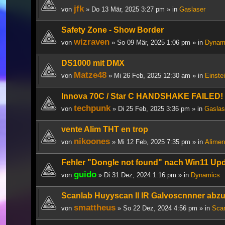
jfk
von
» Do 13 Mär, 2025 3:27 pm » in
Gaslaser
Safety Zone - Show Border
wizraven
von
» So 09 Mär, 2025 1:06 pm » in
Dynam
DS1000 mit DMX
Matze48
von
» Mi 26 Feb, 2025 12:30 am » in
Einste
Innova 70C / Star C HANDSHAKE FAILED!
techpunk
von
» Di 25 Feb, 2025 3:36 pm » in
Gaslas
vente Alim THT en trop
nikoones
von
» Mi 12 Feb, 2025 7:35 pm » in
Alimen
Fehler "Dongle not found" nach Win11 Up
guido
von
» Di 31 Dez, 2024 1:16 pm » in
Dynamics
Scanlab Huyyscan II IR Galvoscnnner abz
smattheus
von
» So 22 Dez, 2024 4:56 pm » in
Scan