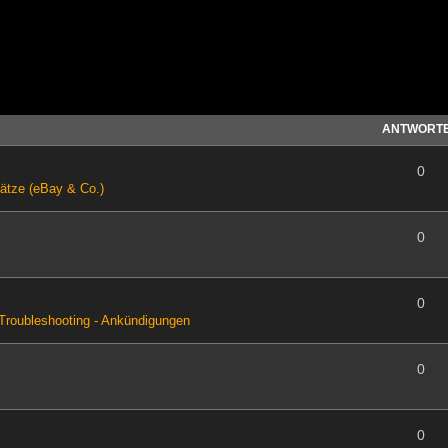
ANTWORT
0
ätze (eBay & Co.)
0
0
Troubleshooting - Ankündigungen
0
0