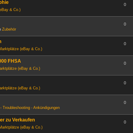
phie
0
(eBay & Co.)
0
in
Zubehör
n
0
Marktplätze (eBay & Co.)
2000 FHSA
0
arktplätze (eBay & Co.)
0
arktplätze (eBay & Co.)
0
- Troubleshooting - Ankündigungen
ter zu Verkaufen
0
Marktplätze (eBay & Co.)