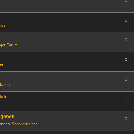
0
0
ics
0
iger Forum
0
er
0
tations
date
0
ugeben
0
ner & Scannertreiber