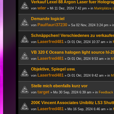
Verkauf Lexel 88 Argon Laser fuer Hologra
wler
von
» Mi 11 Dez, 2024 7:42 pm » in
Marktplätze 
Demande logiciel
Paulfauri37230
von
» Sa 02 Nov, 2024 3:24 pm » 
Schnäppchen! Verschiedenes zu verkaufe
Laserfred481
von
» Di 01 Okt, 2024 10:37 am » in
VB 320 € Oceans halogen light source hl-
Laserfred481
von
» Di 01 Okt, 2024 9:53 am » in
M
Objektive, Spiegel usw.
Laserfred481
von
» Di 01 Okt, 2024 9:42 am » in
M
Stelle mich ebenfalls kurz vor
target
von
» Mo 30 Sep, 2024 6:39 am » in
Feedback 
200€ Vincent Associates Uniblitz LS3 Shut
Laserfred481
von
» Mo 16 Sep, 2024 6:46 am » in