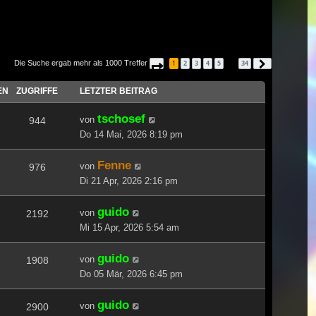
Die Suche ergab mehr als 1000 Treffer
1
2
3
4
5
34
Seite
1
von
34
Nächste
…
EN
ZUGRIFFE
LETZTER BEITRAG
tschosef
von
944
Do 14 Mai, 2026 8:19 pm
Fenne
von
976
Di 21 Apr, 2026 2:16 pm
guido
von
2192
Mi 15 Apr, 2026 5:54 am
guido
von
1908
Do 05 Mär, 2026 6:45 pm
guido
von
2900