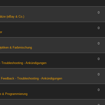
0
ätze (eBay & Co.)
0
er
0
Optiken & Farbmischung
0
 Troubleshooting - Ankündigungen
0
n
Feedback - Troubleshooting - Ankündigungen
0
e & Programmierung