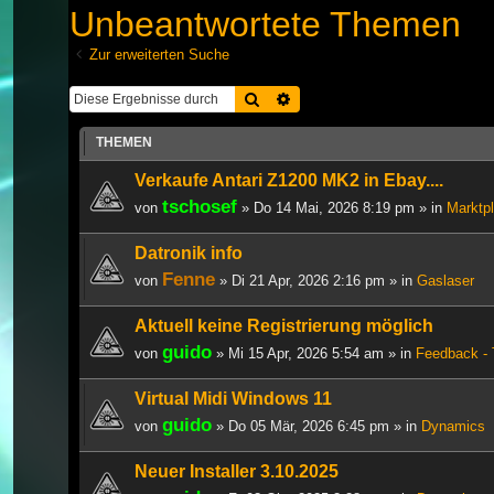
Unbeantwortete Themen
Zur erweiterten Suche
Suche
Erweiterte Suche
THEMEN
Verkaufe Antari Z1200 MK2 in Ebay....
tschosef
von
» Do 14 Mai, 2026 8:19 pm » in
Marktpl
Datronik info
Fenne
von
» Di 21 Apr, 2026 2:16 pm » in
Gaslaser
Aktuell keine Registrierung möglich
guido
von
» Mi 15 Apr, 2026 5:54 am » in
Feedback - 
Virtual Midi Windows 11
guido
von
» Do 05 Mär, 2026 6:45 pm » in
Dynamics
Neuer Installer 3.10.2025