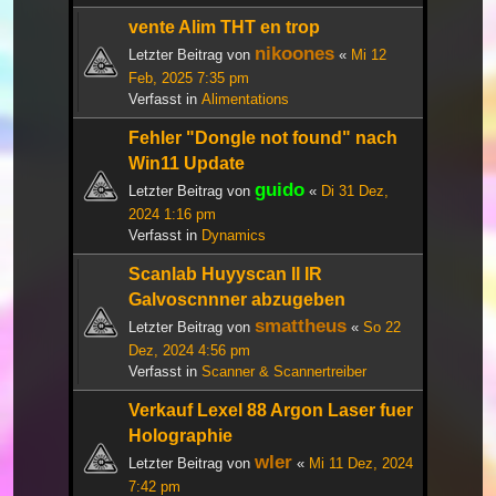
vente Alim THT en trop
nikoones
Letzter Beitrag von
«
Mi 12
Feb, 2025 7:35 pm
Verfasst in
Alimentations
Fehler "Dongle not found" nach
Win11 Update
guido
Letzter Beitrag von
«
Di 31 Dez,
2024 1:16 pm
Verfasst in
Dynamics
Scanlab Huyyscan II IR
Galvoscnnner abzugeben
smattheus
Letzter Beitrag von
«
So 22
Dez, 2024 4:56 pm
Verfasst in
Scanner & Scannertreiber
Verkauf Lexel 88 Argon Laser fuer
Holographie
wler
Letzter Beitrag von
«
Mi 11 Dez, 2024
7:42 pm