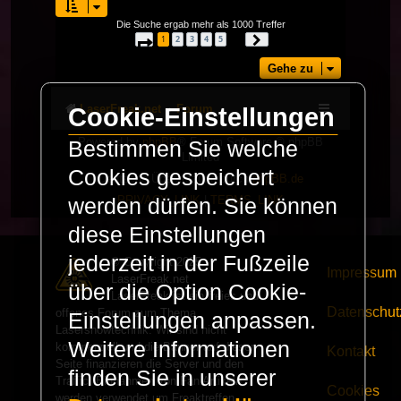
Die Suche ergab mehr als 1000 Treffer
1
2
3
4
5
Seite
1
von
34
Nächste
…
Gehe zu
LaserFreak.net
Forum
Cookie-Einstellungen
Powered by
phpBB
® Forum Software © phpBB
Bestimmen Sie welche
Limited
Cookies gespeichert
Deutsche Übersetzung durch
phpBB.de
PRIVACY_LINK
|
TERMS_LINK
werden dürfen. Sie können
diese Einstellungen
jederzeit in der Fußzeile
© Copyright 2025 -
Impressum
LaserFreak.net
über die Option Cookie-
LaserFreak ist ein freies und
Datenschut
offenes Forum zum Thema
Einstellungen anpassen.
Lasershowtechnik. Wir sind nicht
Weitere Informationen
kommerziell und die Banner auf dieser
Kontakt
Seite finanzieren die Server und den
finden Sie in unserer
Traffic. Einnahmen von Fan Artikeln
Cookies
werden verwendet um Freaktreffen