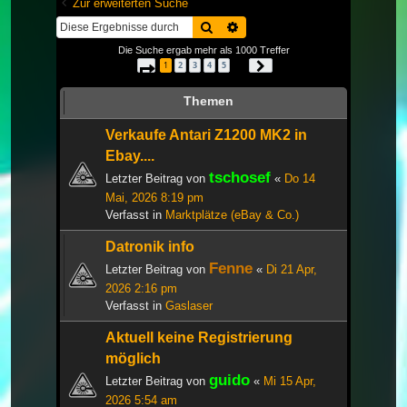
Zur erweiterten Suche
Suche
Erweiterte Suche
Die Suche ergab mehr als 1000 Treffer
1
2
3
4
5
Seite
1
von
34
Nächste
…
Themen
Verkaufe Antari Z1200 MK2 in
Ebay....
tschosef
Letzter Beitrag von
«
Do 14
Mai, 2026 8:19 pm
Verfasst in
Marktplätze (eBay & Co.)
Datronik info
Fenne
Letzter Beitrag von
«
Di 21 Apr,
2026 2:16 pm
Verfasst in
Gaslaser
Aktuell keine Registrierung
möglich
guido
Letzter Beitrag von
«
Mi 15 Apr,
2026 5:54 am