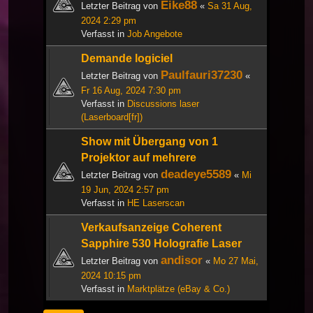
Eike88
Letzter Beitrag von
«
Sa 31 Aug,
2024 2:29 pm
Verfasst in
Job Angebote
Demande logiciel
Paulfauri37230
Letzter Beitrag von
«
Fr 16 Aug, 2024 7:30 pm
Verfasst in
Discussions laser
(Laserboard[fr])
Show mit Übergang von 1
Projektor auf mehrere
deadeye5589
Letzter Beitrag von
«
Mi
19 Jun, 2024 2:57 pm
Verfasst in
HE Laserscan
Verkaufsanzeige Coherent
Sapphire 530 Holografie Laser
andisor
Letzter Beitrag von
«
Mo 27 Mai,
2024 10:15 pm
Verfasst in
Marktplätze (eBay & Co.)