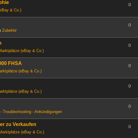
phie
0
(eBay & Co.)
0
in
Zubehör
n
0
Marktplätze (eBay & Co.)
2000 FHSA
0
arktplätze (eBay & Co.)
0
arktplätze (eBay & Co.)
0
- Troubleshooting - Ankündigungen
ter zu Verkaufen
0
Marktplätze (eBay & Co.)