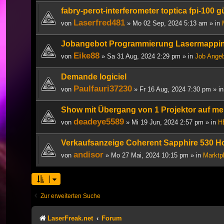
fabry-perot-interferometer toptica fpi-100 
Laserfred481
von
» Mo 02 Sep, 2024 5:13 am » in
Jobangebot Programmierung Lasermappi
Eike88
von
» Sa 31 Aug, 2024 2:29 pm » in
Job Ange
Demande logiciel
Paulfauri37230
von
» Fr 16 Aug, 2024 7:30 pm » i
Show mit Übergang von 1 Projektor auf me
deadeye5589
von
» Mi 19 Jun, 2024 2:57 pm » in
H
Verkaufsanzeige Coherent Sapphire 530 Ho
andisor
von
» Mo 27 Mai, 2024 10:15 pm » in
Marktp
Zur erweiterten Suche
LaserFreak.net
Forum