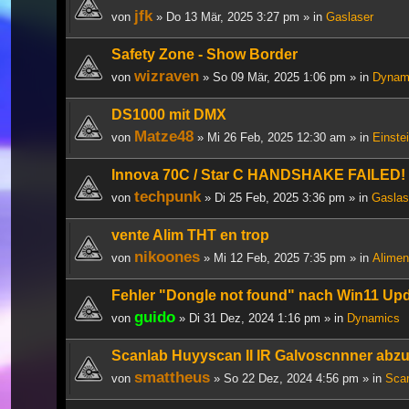
jfk
von
» Do 13 Mär, 2025 3:27 pm » in
Gaslaser
Safety Zone - Show Border
wizraven
von
» So 09 Mär, 2025 1:06 pm » in
Dynam
DS1000 mit DMX
Matze48
von
» Mi 26 Feb, 2025 12:30 am » in
Einste
Innova 70C / Star C HANDSHAKE FAILED!
techpunk
von
» Di 25 Feb, 2025 3:36 pm » in
Gaslas
vente Alim THT en trop
nikoones
von
» Mi 12 Feb, 2025 7:35 pm » in
Alimen
Fehler "Dongle not found" nach Win11 Up
guido
von
» Di 31 Dez, 2024 1:16 pm » in
Dynamics
Scanlab Huyyscan II IR Galvoscnnner abz
smattheus
von
» So 22 Dez, 2024 4:56 pm » in
Scan