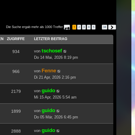
Die Suche ergab mehr als 1000 Treffer
1
2
3
4
5
34
Seite
1
von
34
Nächste
…
EN
ZUGRIFFE
LETZTER BEITRAG
tschosef
von
934
Do 14 Mai, 2026 8:19 pm
Fenne
von
966
Di 21 Apr, 2026 2:16 pm
guido
von
2179
Mi 15 Apr, 2026 5:54 am
guido
von
1899
Do 05 Mär, 2026 6:45 pm
guido
von
2888