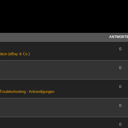
ANTWORT
0
ätze (eBay & Co.)
0
0
Troubleshooting - Ankündigungen
0
0