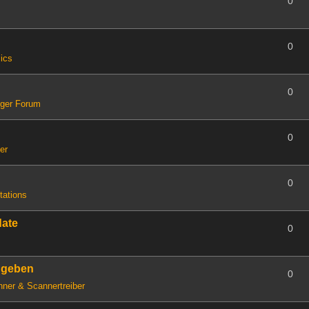
0
0
ics
0
iger Forum
0
er
0
tations
date
0
ugeben
0
ner & Scannertreiber