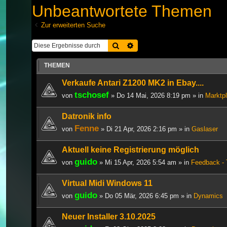
Unbeantwortete Themen
Zur erweiterten Suche
Suche
Erweiterte Suche
THEMEN
Verkaufe Antari Z1200 MK2 in Ebay....
tschosef
von
» Do 14 Mai, 2026 8:19 pm » in
Marktpl
Datronik info
Fenne
von
» Di 21 Apr, 2026 2:16 pm » in
Gaslaser
Aktuell keine Registrierung möglich
guido
von
» Mi 15 Apr, 2026 5:54 am » in
Feedback - 
Virtual Midi Windows 11
guido
von
» Do 05 Mär, 2026 6:45 pm » in
Dynamics
Neuer Installer 3.10.2025