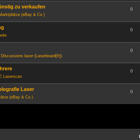
günstig zu verkaufen
0
Marktplätze (eBay & Co.)
ng
0
bote
0
n
Discussions laser (Laserboard[fr])
hrere
0
E Laserscan
lografie Laser
0
lätze (eBay & Co.)