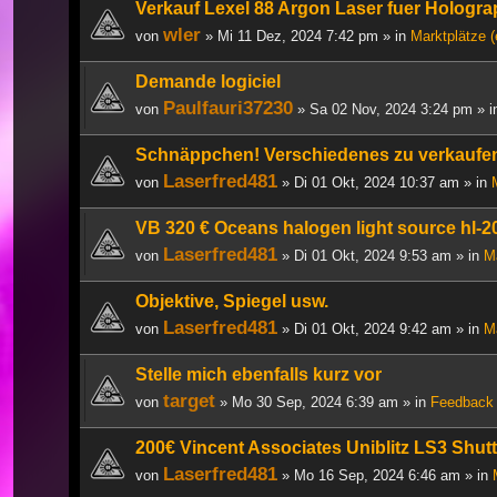
Verkauf Lexel 88 Argon Laser fuer Hologra
wler
von
» Mi 11 Dez, 2024 7:42 pm » in
Marktplätze 
Demande logiciel
Paulfauri37230
von
» Sa 02 Nov, 2024 3:24 pm » 
Schnäppchen! Verschiedenes zu verkaufe
Laserfred481
von
» Di 01 Okt, 2024 10:37 am » in
VB 320 € Oceans halogen light source hl-
Laserfred481
von
» Di 01 Okt, 2024 9:53 am » in
M
Objektive, Spiegel usw.
Laserfred481
von
» Di 01 Okt, 2024 9:42 am » in
M
Stelle mich ebenfalls kurz vor
target
von
» Mo 30 Sep, 2024 6:39 am » in
Feedback 
200€ Vincent Associates Uniblitz LS3 Shut
Laserfred481
von
» Mo 16 Sep, 2024 6:46 am » in