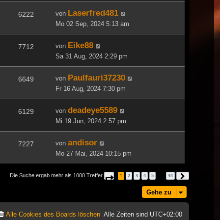
Laserfred481
von
6222
Mo 02 Sep, 2024 5:13 am
Eike88
von
7712
Sa 31 Aug, 2024 2:29 pm
Paulfauri37230
von
6649
Fr 16 Aug, 2024 7:30 pm
deadeye5589
von
6129
Mi 19 Jun, 2024 2:57 pm
andisor
von
7227
Mo 27 Mai, 2024 10:15 pm
Die Suche ergab mehr als 1000 Treffer
1
2
3
4
5
34
Seite
1
von
34
Nächste
…
Gehe zu
Alle Cookies des Boards löschen
Alle Zeiten sind
UTC+02:00