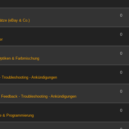
0
ätze (eBay & Co.)
0
er
0
Optiken & Farbmischung
0
 Troubleshooting - Ankündigungen
0
n
Feedback - Troubleshooting - Ankündigungen
0
e & Programmierung