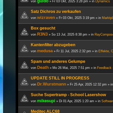
guido
von
» Fr 03 Okt, 2025 3:28 pm » in
Dynamics
Satz Dichros zu verkaufen
wizraven
von
» Fr 03 Okt, 2025 3:19 pm » in
Marktpl
Box gesucht
R3N3
von
» So 13 Jul, 2025 8:38 pm » in
RayCompos
Kantenfilter abzugeben
medusa
von
» Fr 11 Jul, 2025 2:32 pm » in
Effekte, 
Spam und anderes Gelumpe
Death
von
» Mo 26 Mai, 2025 7:51 pm » in
Feedback -
UPDATE STILL IN PROGRESS
Dr.Wurstmann
von
» Fr 25 Apr, 2025 12:32 pm » i
Suche Supertramp - School Lasershow
mikesupi
von
» Di 01 Apr, 2025 1:20 am » in
Softwar
Meditec ALC68