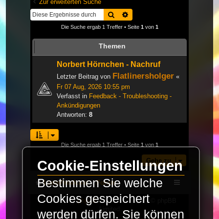
Zur erweiterten Suche
Suche
Erweiterte Suche
Die Suche ergab 1 Treffer • Seite
1
von
1
Themen
Norbert Hörnchen - Nachruf
Flatlinersholger
Letzter Beitrag von
«
Fr 07 Aug, 2026 10:55 pm
Verfasst in
Feedback - Troubleshooting -
Ankündigungen
Antworten:
8
Die Suche ergab 1 Treffer • Seite
1
von
1
Gehe zu
Cookie-Einstellungen
Bestimmen Sie welche
LaserFreak.net
Forum
Cookies gespeichert
Powered by
phpBB
® Forum Software © phpBB
Limited
werden dürfen. Sie können