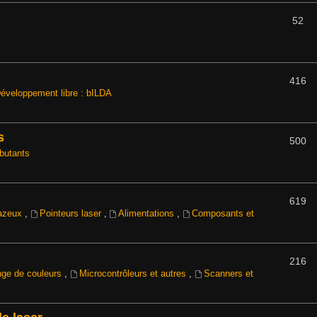
52
416
éveloppement libre : bILDA
s
500
butants
619
gazeux
,
Pointeurs laser
,
Alimentations
,
Composants et
216
ange de couleurs
,
Microcontrôleurs et autres
,
Scanners et