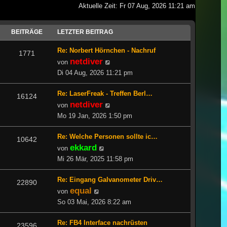
Aktuelle Zeit: Fr 07 Aug, 2026 11:21 am
BEITRÄGE
LETZTER BEITRAG
Re: Norbert Hörnchen - Nachruf
1771
netdiver
Neuester
von
Beitrag
Di 04 Aug, 2026 11:21 pm
Re: LaserFreak - Treffen Berl…
16124
netdiver
Neuester
von
Beitrag
Mo 19 Jan, 2026 1:50 pm
Re: Welche Personen sollte ic…
10642
ekkard
Neuester
von
Beitrag
Mi 26 Mär, 2025 11:58 pm
Re: Eingang Galvanometer Driv…
22890
equal
Neuester
von
Beitrag
So 03 Mai, 2026 8:22 am
Re: FB4 Interface nachrüsten
23596