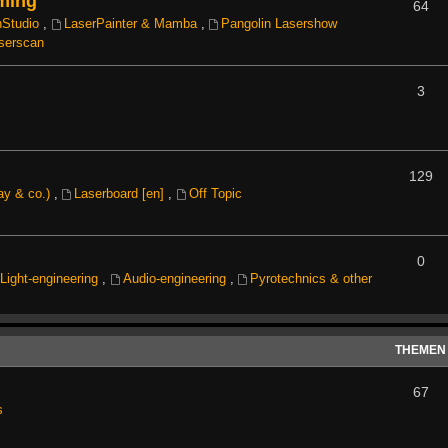
ming
64
nStudio
,
LaserPainter & Mamba
,
Pangolin Lasershow
serscan
3
129
ay & co.)
,
Laserboard [en]
,
Off Topic
0
Light-engineering
,
Audio-engineering
,
Pyrotechnics & other
THEMEN
67
s