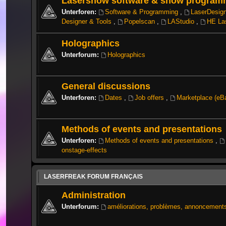
Lasershow software & show program
Unterforen:
Software & Programming
,
LaserDesig
Designer & Tools
,
Popelscan
,
LAStudio
,
HE La
Holographics
Unterforum:
Holographics
General discussions
Unterforen:
Dates
,
Job offers
,
Marketplace (eB
Methods of events and presentations
Unterforen:
Methods of events and presentations
,
onstage-effects
LASERFREAK FORUM FRANÇAIS
Administration
Unterforum:
améliorations, problèmes, annoncement