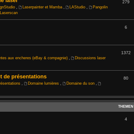
e laser
279
ignStudio
,
Laserpainter et Mamba
,
LAStudio
,
Pangolin
Laserscan
6
1372
ntes aux encheres (eBay & compagnie)
,
Discussions laser
t de présentations
80
résentations
,
Domaine lumières
,
Domaine du son
,
THEMEN
4