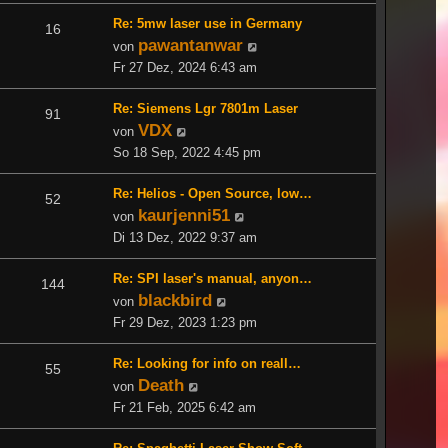
Re: 5mw laser use in Germany
16
pawantanwar
Neuester
von
Beitrag
Fr 27 Dez, 2024 6:43 am
Re: Siemens Lgr 7801m Laser
91
VDX
Neuester
von
Beitrag
So 18 Sep, 2022 4:45 pm
Re: Helios - Open Source, low…
52
kaurjenni51
Neuester
von
Beitrag
Di 13 Dez, 2022 9:37 am
Re: SPI laser's manual, anyon…
144
blackbird
Neuester
von
Beitrag
Fr 29 Dez, 2023 1:23 pm
Re: Looking for info on reall…
55
Death
Neuester
von
Beitrag
Fr 21 Feb, 2025 6:42 am