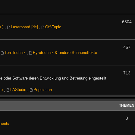
6504
o.)
,
Laserboard [de]
,
Off-Topic
457
,
Ton-Technik
,
Pyrotechnik & andere Bühneneffekte
713
e oder Software deren Entwicklung und Betreuung eingestellt
io
,
LAStudio
,
Popelscan
THEMEN
3
ments