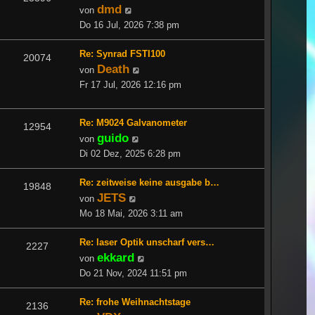
dmd
Neuester
von
Beitrag
Do 16 Jul, 2026 7:38 pm
Re: Synrad FSTI100
20074
Death
Neuester
von
Beitrag
Fr 17 Jul, 2026 12:16 pm
Re: M9024 Galvanometer
12954
guido
Neuester
von
Beitrag
Di 02 Dez, 2025 6:28 pm
Re: zeitweise keine ausgabe b…
19848
JETS
Neuester
von
Beitrag
Mo 18 Mai, 2026 3:11 am
Re: laser Optik unscharf vers…
2227
ekkard
Neuester
von
Beitrag
Do 21 Nov, 2024 11:51 pm
Re: frohe Weihnachtstage
2136