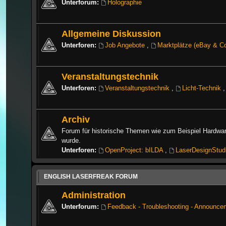
Unterforum:
Holographie
Allgemeine Diskussion
Unterforen:
Job Angebote
,
Marktplätze (eBay & C
Veranstaltungstechnik
Unterforen:
Veranstaltungstechnik
,
Licht-Technik
Archiv
Forum für historische Themen wie zum Beispiel Hardwar
wurde.
Unterforen:
OpenProject: bILDA
,
LaserDesignStud
ENGLISH LASERFREAK FORUM
Administration
Unterforum:
Feedback - Troubleshooting - Announce