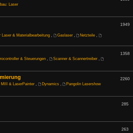
bau: Laser
1949
 Laser & Materialbearbeitung
,
Gaslaser
,
Netzteile
,
1358
rocontroller & Steuerungen
,
Scanner & Scannertreiber
,
mmierung
2260
MIII & LaserPainter
,
Dynamics
,
Pangolin Lasershow
285
263