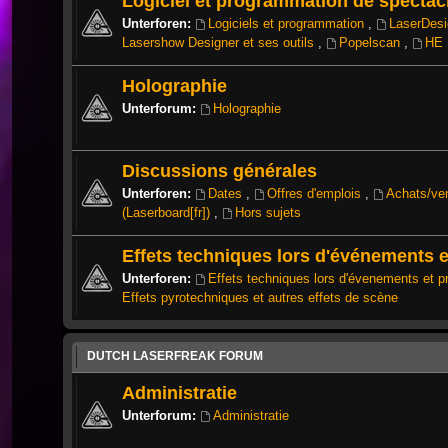
Logiciel et programmation de spectacl
Unterforen:
Logiciels et programmation
,
LaserDes
Lasershow Designer et ses outils
,
Popelscan
,
HE 
Holographie
Unterforum:
Holographie
Discussions générales
Unterforen:
Dates
,
Offres d'emplois
,
Achats/ve
(Laserboard[fr])
,
Hors sujets
Effets techniques lors d'événements e
Unterforen:
Effets techniques lors d'évenements et p
Effets pyrotechniques et autres effets de scène
DUTCH LASERFREAK FORUM
Administratie
Unterforum:
Administratie