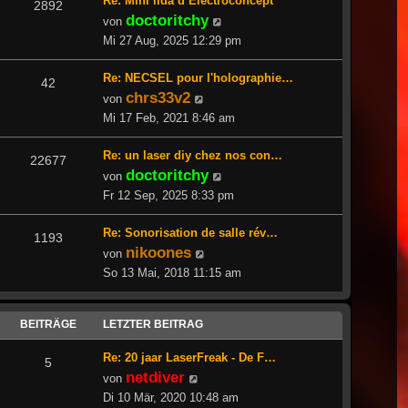
Re: Mini ilda d’Electroconcept
2892
doctoritchy
Neuester
von
Beitrag
Mi 27 Aug, 2025 12:29 pm
Re: NECSEL pour l'holographie…
42
chrs33v2
Neuester
von
Beitrag
Mi 17 Feb, 2021 8:46 am
Re: un laser diy chez nos con…
22677
doctoritchy
Neuester
von
Beitrag
Fr 12 Sep, 2025 8:33 pm
Re: Sonorisation de salle rév…
1193
nikoones
Neuester
von
Beitrag
So 13 Mai, 2018 11:15 am
BEITRÄGE
LETZTER BEITRAG
Re: 20 jaar LaserFreak - De F…
5
netdiver
Neuester
von
Beitrag
Di 10 Mär, 2020 10:48 am