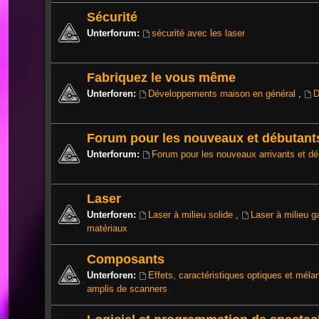
Sécurité
Unterforum:
sécurité avec les laser
Fabriquez le vous même
Unterforen:
Développements maison en général
,
D
Forum pour les nouveaux et débutant
Unterforum:
Forum pour les nouveaux arrivants et dé
Laser
Unterforen:
Laser à milieu solide
,
Laser à milieu 
matériaux
Composants
Unterforen:
Effets, caractéristiques optiques et mél
amplis de scanners