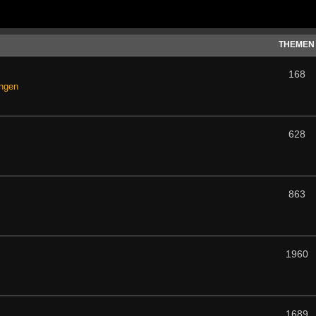
THEMEN
168
ungen
628
863
1960
1689