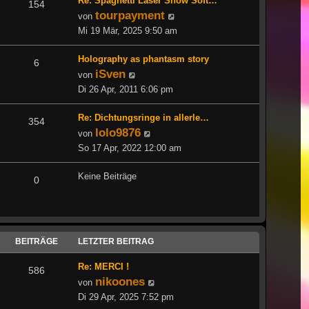
Re: Spaghetti Laser Show Soft…
154
tourpayment
Neuester
von
Beitrag
Mi 19 Mär, 2025 9:50 am
Holography as phantasm story
6
iSven
Neuester
von
Beitrag
Di 26 Apr, 2011 6:06 pm
Re: Dichtungsringe in allerle…
354
lolo9876
Neuester
von
Beitrag
So 17 Apr, 2022 12:00 am
Keine Beiträge
0
BEITRÄGE
LETZTER BEITRAG
Re: MERCI !
586
nikoones
Neuester
von
Beitrag
Di 29 Apr, 2025 7:52 pm