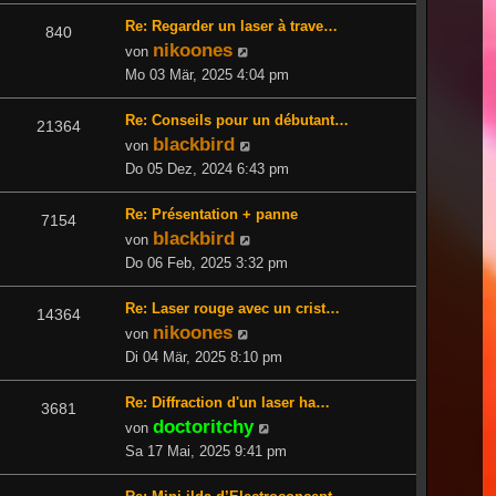
Re: Regarder un laser à trave…
840
nikoones
Neuester
von
Beitrag
Mo 03 Mär, 2025 4:04 pm
Re: Conseils pour un débutant…
21364
blackbird
Neuester
von
Beitrag
Do 05 Dez, 2024 6:43 pm
Re: Présentation + panne
7154
blackbird
Neuester
von
Beitrag
Do 06 Feb, 2025 3:32 pm
Re: Laser rouge avec un crist…
14364
nikoones
Neuester
von
Beitrag
Di 04 Mär, 2025 8:10 pm
Re: Diffraction d'un laser ha…
3681
doctoritchy
Neuester
von
Beitrag
Sa 17 Mai, 2025 9:41 pm