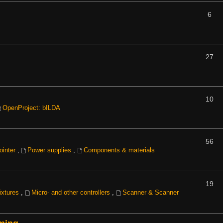
6
27
10
OpenProject: bILDA
56
ointer
,
Power supplies
,
Components & materials
19
mixtures
,
Micro- and other controllers
,
Scanner & Scanner