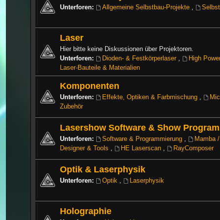
Unterforen:
Allgemeine Selbstbau-Projekte
,
Selbst
Laser
Hier bitte keine Diskussionen über Projektoren.
Unterforen:
Dioden- & Festkörperlaser
,
High Power
Laser-Bauteile & Materialien
Komponenten
Unterforen:
Effekte, Optiken & Farbmischung
,
Mic
Zubehör
Lasershow Software & Show Progra
Unterforen:
Software & Programmierung
,
Mamba / 
Designer & Tools
,
HE Laserscan
,
RayComposer
Optik & Laserphysik
Unterforen:
Optik
,
Laserphysik
Holographie