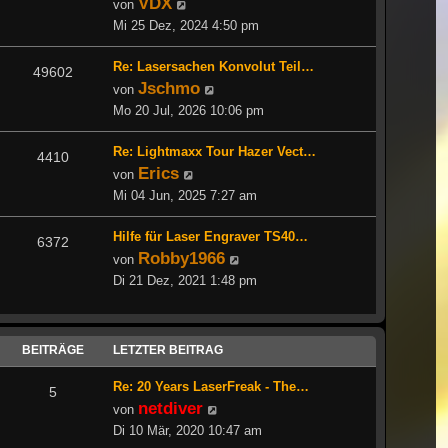
VDX
Neuester
von
Beitrag
Mi 25 Dez, 2024 4:50 pm
Re: Lasersachen Konvolut Teil…
49602
Jschmo
Neuester
von
Beitrag
Mo 20 Jul, 2026 10:06 pm
Re: Lightmaxx Tour Hazer Vect…
4410
Erics
Neuester
von
Beitrag
Mi 04 Jun, 2025 7:27 am
Hilfe für Laser Engraver TS40…
6372
Robby1966
Neuester
von
Beitrag
Di 21 Dez, 2021 1:48 pm
BEITRÄGE
LETZTER BEITRAG
Re: 20 Years LaserFreak - The…
5
netdiver
Neuester
von
Beitrag
Di 10 Mär, 2020 10:47 am