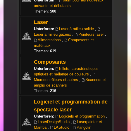
Unterforum:
Forum pour les nouveaux
arrivants et débutants
Themen:
500
Laser
Unterforen:
Laser à milieu solide
,
Laser à milieu gazeux
,
Pointeurs laser
,
Alimentations
,
Composants et
matériaux
Themen:
619
Composants
Unterforen:
Effets, caractéristiques
optiques et mélange de couleurs
,
Microcontrôleurs et autres
,
Scanners et
amplis de scanners
Themen:
216
Logiciel et programmation de
spectacle laser
Unterforen:
Logiciels et programmation
,
LaserDesignStudio
,
Laserpainter et
Mamba
,
LAStudio
,
Pangolin