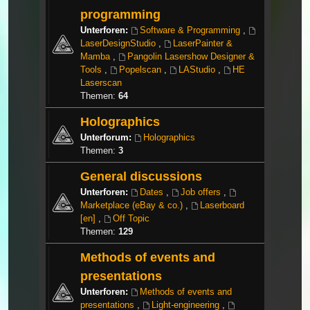
programming
Unterforen:
Software & Programming
,
LaserDesignStudio
,
LaserPainter &
Mamba
,
Pangolin Lasershow Designer &
Tools
,
Popelscan
,
LAStudio
,
HE
Laserscan
Themen:
64
Holographics
Unterforum:
Holographics
Themen:
3
General discussions
Unterforen:
Dates
,
Job offers
,
Marketplace (eBay & co.)
,
Laserboard
[en]
,
Off Topic
Themen:
129
Methods of events and
presentations
Unterforen:
Methods of events and
presentations
,
Light-engineering
,