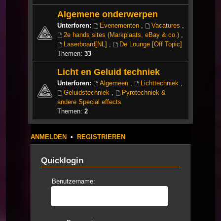
Algemene onderwerpen
Unterforen:
Evenementen
,
Vacatures
,
2e hands sites (Markplaats, eBay & co.)
,
Laserboard[NL]
,
De Lounge [Off Topic]
Themen:
33
Licht en Geluid techniek
Unterforen:
Algemeen
,
Lichttechniek
,
Geluidstechniek
,
Pyrotechniek &
andere Special effects
Themen:
2
ANMELDEN
•
REGISTRIEREN
Quicklogin
Benutzername: