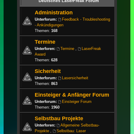
Deutsches LaserFreak Forum
Administration
Unterforum:
Feedback - Troubleshooting
- Ankündigungen
Themen:
168
Termine
Unterforen:
Termine
,
LaserFreak
Award
Themen:
628
Sicherheit
Unterforum:
Lasersicherheit
Themen:
863
Einsteiger & Anfänger Forum
Unterforum:
Einsteiger Forum
Themen:
1960
Selbstbau Projekte
Unterforen:
Allgemeine Selbstbau-
Projekte
,
Selbstbau: Laser