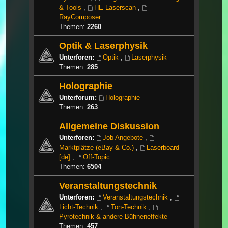
& Tools
,
HE Laserscan
,
RayComposer
Themen:
2260
Optik & Laserphysik
Unterforen:
Optik
,
Laserphysik
Themen:
285
Holographie
Unterforum:
Holographie
Themen:
263
Allgemeine Diskussion
Unterforen:
Job Angebote
,
Marktplätze (eBay & Co.)
,
Laserboard
[de]
,
Off-Topic
Themen:
6504
Veranstaltungstechnik
Unterforen:
Veranstaltungstechnik
,
Licht-Technik
,
Ton-Technik
,
Pyrotechnik & andere Bühneneffekte
Themen:
457