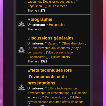
Lasershow Designer et ses outils
,
Popelscan
,
HE Laserscan
Themen:
279
Holographie
Unterforum:
Holographie
Themen:
6
Discussions générales
Unterforen:
Dates
,
Offres d'emplois
,
Achats/ventes aux encheres (eBay &
compagnie)
,
Discussions laser
(Laserboard[fr])
,
Hors sujets
Themen:
1372
Effets techniques lors
d'événements et de
présentations
Unterforen:
Effets techniques lors
d'évenements et présentations
,
Domaine
lumières
,
Domaine du son
,
Effets
pyrotechniques et autres effets de scène