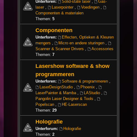
Unterforen:
Solid-state laser
,
Gas-
laser
,
Laserpointer
,
Voedingen
,
Componenten & materialen
Themen:
5
Componenten
Unterforen:
Effecten, Optieken & Kleuren
mengers
,
Micro en andere sturingen
,
Scanner & Scanner Drivers
,
Accessories
Themen:
7
Lasershow software & show
programmeren
Unterforen:
Software & programmeren
,
LaserDesignStudio
,
Phoenix
,
LaserPainter & Mamba
,
LAStudio
,
Pangolin Laser Designer & Tools
,
Popelscan
,
HE-Laserscan
Themen:
29
Holografie
Unterforum:
Holografie
Themen:
2