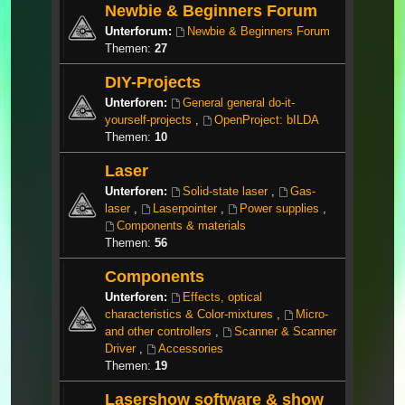
Newbie & Beginners Forum
Unterforum:
Newbie & Beginners Forum
Themen:
27
DIY-Projects
Unterforen:
General general do-it-
yourself-projects
,
OpenProject: bILDA
Themen:
10
Laser
Unterforen:
Solid-state laser
,
Gas-
laser
,
Laserpointer
,
Power supplies
,
Components & materials
Themen:
56
Components
Unterforen:
Effects, optical
characteristics & Color-mixtures
,
Micro-
and other controllers
,
Scanner & Scanner
Driver
,
Accessories
Themen:
19
Lasershow software & show