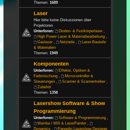
Themen:
1689
Laser
Hier bitte keine Diskussionen über
Projektoren.
Unterforen:
Dioden- & Festkörperlaser
,
High Power Laser & Materialbearbeitung
,
Gaslaser
,
Netzteile
,
Laser-Bauteile
& Materialien
Themen:
1949
Komponenten
Unterforen:
Effekte, Optiken &
Farbmischung
,
Microcontroller &
Steuerungen
,
Scanner & Scannertreiber
,
Zubehör
Themen:
1358
Lasershow Software & Show
Programmierung
Unterforen:
Software & Programmierung
,
Mamba / MIII & LaserPainter
,
Dynamics
,
Pangolin Lasershow Designer