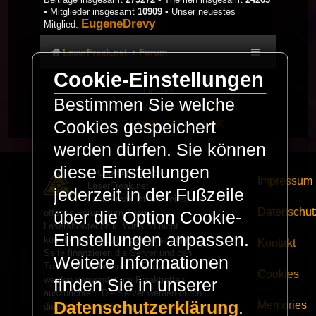
• Mitglieder insgesamt
10909
• Unser neuestes
EugeneDrevy
Mitglied:
LaserFreak.net
Forum
Cookie-Einstellungen
Powered by
phpBB
® Forum Software © phpBB
Limited
Bestimmen Sie welche
Deutsche Übersetzung durch
phpBB.de
Cookies gespeichert
PRIVACY_LINK
|
TERMS_LINK
werden dürfen. Sie können
diese Einstellungen
© Copyright 2025 -
Impressum
LaserFreak.net
jederzeit in der Fußzeile
LaserFreak ist ein freies und
Datenschut
offenes Forum zum Thema
über die Option Cookie-
Lasershowtechnik. Wir sind nicht
Einstellungen anpassen.
kommerziell und die Banner auf dieser
Kontakt
Seite finanzieren die Server und den
Weitere Informationen
Traffic. Einnahmen von Fan Artikeln
Cookies
werden verwendet um Freaktreffen
finden Sie in unserer
auszurichten. Die Server werden durch
Datenschutzerklärung
.
Memories
die
LiquiNUX Software GmbH Berlin