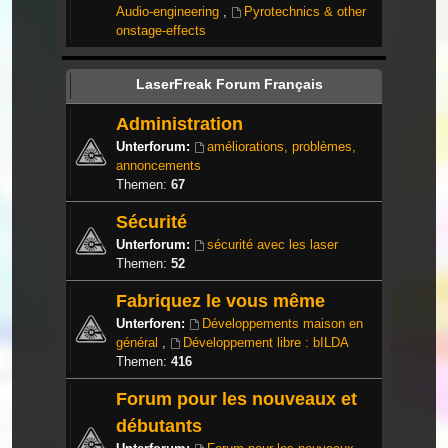
Audio-engineering
,
Pyrotechnics & other
onstage-effects
LaserFreak Forum Français
Administration
Unterforum:
améliorations, problèmes,
annoncements
Themen:
67
Sécurité
Unterforum:
sécurité avec les laser
Themen:
52
Fabriquez le vous même
Unterforen:
Développements maison en
général
,
Développement libre : bILDA
Themen:
416
Forum pour les nouveaux et
débutants