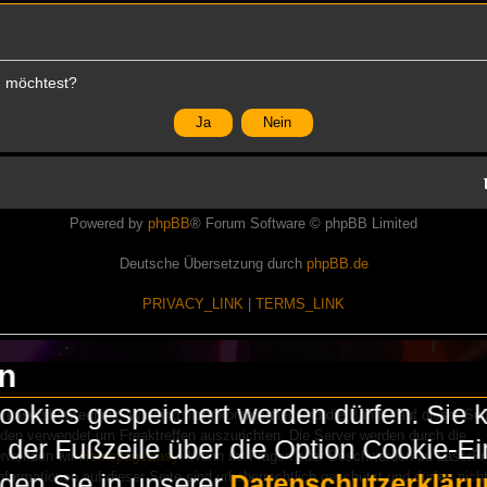
en möchtest?
Powered by
phpBB
® Forum Software © phpBB Limited
Deutsche Übersetzung durch
phpBB.de
PRIVACY_LINK
|
TERMS_LINK
en
okies gespeichert werden dürfen. Sie 
Lasershowtechnik. Wir sind nicht kommerziell und die Banner auf dieser Seit
rden verwendet um Freaktreffen auszurichten. Die Server werden durch die
in der Fußzeile über die Option Cookie-E
erwenden wir
HomepageEasy
. Wenn Ihr Fragen oder Beschwerden zu LaserFr
nformationen auf dieser Seite sind urheberrechtlich geschützt und dürfen nicht
nden Sie in unserer
Datenschutzerkläru