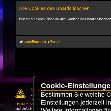
Alle Cookies des Boards löschen
Bist du dir sicher, dass du alle Cookies des Boards lösch
LaserFreak.net
Forum
Cookie-Einstellung
© Copyright 2025 - LaserFreak.net
Bestimmen Sie welche Co
LaserFreak ist ein freies und offenes Forum zum Thema 
Server und den Traffic. Einnahmen von Fan Artikeln we
Einstellungen jederzeit 
LiquiNUX Software GmbH Berlin
gehostet und betreut. Als CMS v
und einfach eine Mail oder verwendet unser Kontaktformular. Alle I
Weitere Informationen fi