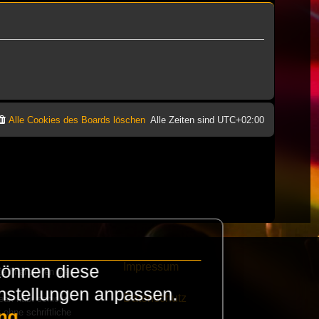
Alle Cookies des Boards löschen
Alle Zeiten sind
UTC+02:00
Impressum
können diese
e finanzieren die
instellungen anpassen.
Datenschutz
eak habt schickt
 ohne schriftliche
ng
.